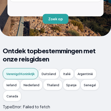
Zoek op
Ontdek topbestemmingen met
onze reisgidsen
Verenigd Koninkrijk
Duitsland
Italië
Argentinië
Ierland
Nederland
Thailand
Spanje
Senegal
Canada
TypeError: Failed to fetch