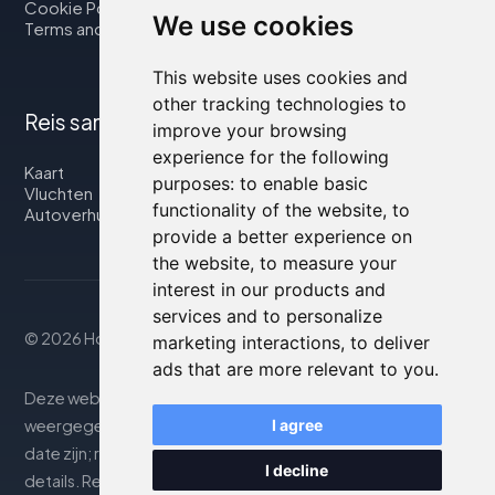
Cookie Policy
We use cookies
Terms and Conditions
This website uses cookies and
other tracking technologies to
Reis samen met ons
improve your browsing
experience for the following
Kaart
purposes:
to enable basic
Vluchten
functionality of the website
,
to
Autoverhuur
provide a better experience on
the website
,
to measure your
interest in our products and
services and to personalize
© 2026 Housity.net
marketing interactions
,
to deliver
ads that are more relevant to you
.
Deze website biedt informatie uitsluitend ter. De
weergegeven informatie kan onnauwkeurig of niet up-to-
I agree
date zijn; raadpleeg de officiële website voor nauwkeurige
I decline
details. Reserveringen worden afgehandeld door onze