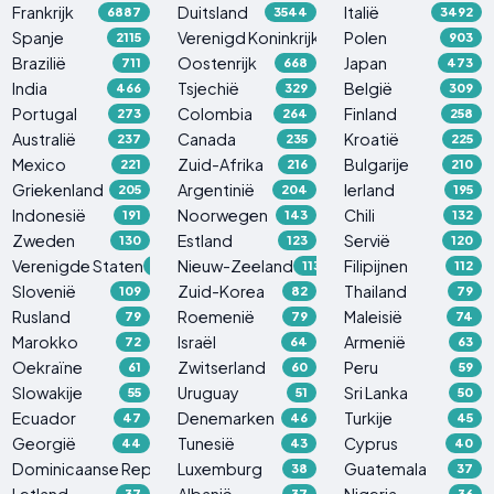
Frankrijk
Duitsland
Italië
6887
3544
3492
Spanje
Verenigd Koninkrijk
Polen
2115
1765
903
Brazilië
Oostenrijk
Japan
711
668
473
India
Tsjechië
België
466
329
309
Portugal
Colombia
Finland
273
264
258
Australië
Canada
Kroatië
237
235
225
Mexico
Zuid-Afrika
Bulgarije
221
216
210
Griekenland
Argentinië
Ierland
205
204
195
Indonesië
Noorwegen
Chili
191
143
132
Zweden
Estland
Servië
130
123
120
Verenigde Staten
Nieuw-Zeeland
Filipijnen
119
113
112
Slovenië
Zuid-Korea
Thailand
109
82
79
Rusland
Roemenië
Maleisië
79
79
74
Marokko
Israël
Armenië
72
64
63
Oekraïne
Zwitserland
Peru
61
60
59
Slowakije
Uruguay
Sri Lanka
55
51
50
Ecuador
Denemarken
Turkije
47
46
45
Georgië
Tunesië
Cyprus
44
43
40
Dominicaanse Republiek
Luxemburg
Guatemala
38
38
37
Letland
Albanië
Nigeria
37
37
36