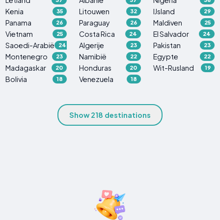
Kenia
Litouwen
IJsland
35
32
29
Panama
Paraguay
Maldiven
26
26
25
Vietnam
Costa Rica
El Salvador
25
24
24
Saoedi-Arabië
Algerije
Pakistan
24
23
23
Montenegro
Namibië
Egypte
23
22
22
Madagaskar
Honduras
Wit-Rusland
20
20
19
Bolivia
Venezuela
18
18
Show 218 destinations