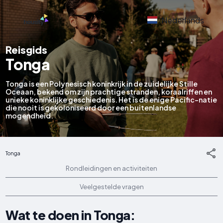
Nederlands
Reisgids
Tonga
Tonga is een Polynesisch koninkrijk in de zuidelijke Stille
Oceaan, bekend om zijn prachtige stranden, koraalriffen en
unieke koninklijke geschiedenis. Het is de enige Pacific-natie
die nooit is gekoloniseerd door een buitenlandse
mogendheid.
Tonga
Rondleidingen en activiteiten
Veelgestelde vragen
Wat te doen in Tonga: