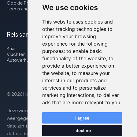
Cookie Policy
We use cookies
Terms and Conditions
This website uses cookies and
other tracking technologies to
Reis samen met ons
improve your browsing
experience for the following
Kaart
purposes:
to enable basic
Vluchten
functionality of the website
,
to
Autoverhuur
provide a better experience on
the website
,
to measure your
interest in our products and
services and to personalize
© 2026 Housity.net
marketing interactions
,
to deliver
ads that are more relevant to you
.
Deze website biedt informatie uitsluitend ter. De
weergegeven informatie kan onnauwkeurig of niet up-to-
I agree
date zijn; raadpleeg de officiële website voor nauwkeurige
I decline
details. Reserveringen worden afgehandeld door onze