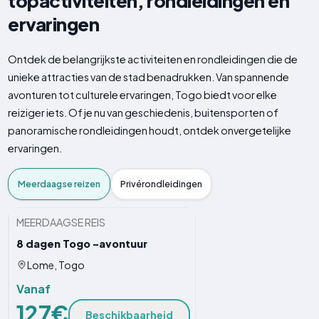
topactiviteiten, rondleidingen en
ervaringen
Ontdek de belangrijkste activiteiten en rondleidingen die de
unieke attracties van de stad benadrukken. Van spannende
avonturen tot culturele ervaringen, Togo biedt voor elke
reiziger iets. Of je nu van geschiedenis, buitensporten of
panoramische rondleidingen houdt, ontdek onvergetelijke
ervaringen.
Meerdaagse reizen
Privérondleidingen
MEERDAAGSE REIS
8 dagen Togo -avontuur
Lome, Togo
Vanaf
127€
Beschikbaarheid