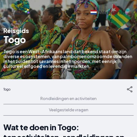
Nederlands
Reisgids
Togo
Togo is een West-Afrikaans land dat bekend staat om zijn
diverse ecosystemen, van palmbomen omzoomde stranden
in het zuiden tot savannes in het noorden, met een rijk
cultureel erfgoed en levendige markten.
Togo
Rondleidingen en activiteiten
Veelgestelde vragen
Wat te doen in Togo: