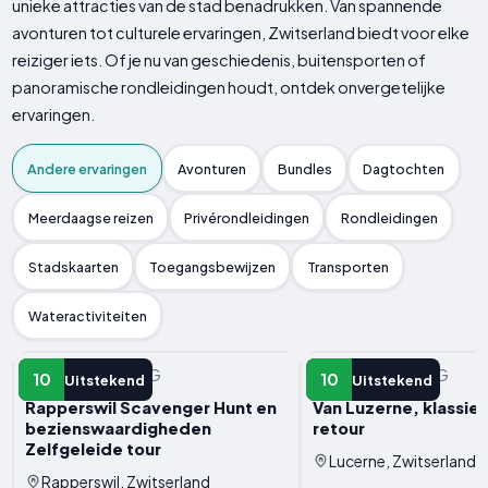
unieke attracties van de stad benadrukken. Van spannende
avonturen tot culturele ervaringen, Zwitserland biedt voor elke
reiziger iets. Of je nu van geschiedenis, buitensporten of
panoramische rondleidingen houdt, ontdek onvergetelijke
ervaringen.
Andere ervaringen
Avonturen
Bundles
Dagtochten
Meerdaagse reizen
Privérondleidingen
Rondleidingen
Stadskaarten
Toegangsbewijzen
Transporten
Wateractiviteiten
ANDERE ERVARING
ANDERE ERVARING
10
10
Uitstekend
Uitstekend
Rapperswil Scavenger Hunt en
Van Luzerne, klassiek
bezienswaardigheden
retour
Zelfgeleide tour
Lucerne, Zwitserland
Rapperswil, Zwitserland