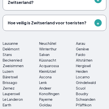
Zwitserland?
Hoe veilig is Zwitserland voor toeristen?
Lausanne
Neuchâtel
Aarau
Delémont
Winterthur
Genève
Stans
Salvan
Faido
Beckenried
Küssnacht
Altstätten
Zweisimmen
Acquarossa
Hergiswil
Luzern
Kleinlützel
Heiden
Bäretswil
Ascona
Locarno
Brissago
Lenk
Grindelwald
Zernez
Andeer
Scuol
Lauperswil
Konolfingen
Boudry
Le Landeron
Payerne
Schwanden
Earth
Goldau
Pfäffikon