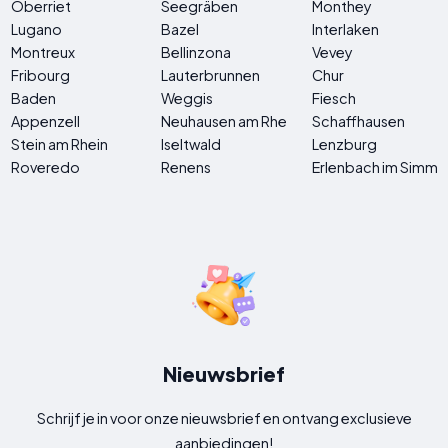
Oberriet
Seegräben
Monthey
Lugano
Bazel
Interlaken
Montreux
Bellinzona
Vevey
Fribourg
Lauterbrunnen
Chur
Baden
Weggis
Fiesch
Appenzell
Neuhausen am Rheinfall
Schaffhausen
Stein am Rhein
Iseltwald
Lenzburg
Roveredo
Renens
Erlenbach im Simme
Nieuwsbrief
Schrijf je in voor onze nieuwsbrief en ontvang exclusieve
aanbiedingen!