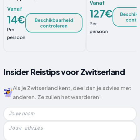
Vanaf
Vanaf
127€
Beschik
14€
contr
Beschikbaarheid
Per
controleren
Per
persoon
persoon
Insider Reistips voor Zwitserland
Als je Zwitserland kent, deel dan je advies met
anderen. Ze zullen het waarderen!