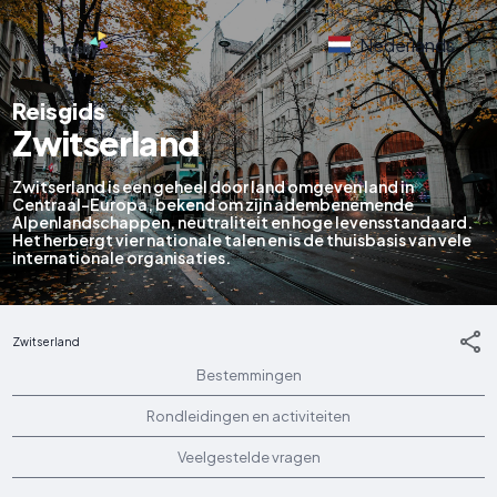
Nederlands
Reisgids
Zwitserland
Zwitserland is een geheel door land omgeven land in
Centraal-Europa, bekend om zijn adembenemende
Alpenlandschappen, neutraliteit en hoge levensstandaard.
Het herbergt vier nationale talen en is de thuisbasis van vele
internationale organisaties.
Zwitserland
Bestemmingen
Rondleidingen en activiteiten
Veelgestelde vragen