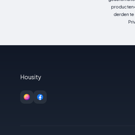
producten e
derden te 
Pri
Housity