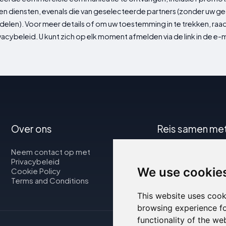
n diensten, evenals die van geselecteerde partners (zonder uw 
delen). Voor meer details of om uw toestemming in te trekken, ra
vacybeleid. U kunt zich op elk moment afmelden via de link in de e-m
Over ons
Reis samen me
Neem contact op met
Kaart
Privacybeleid
Vluchten
We use cookie
Cookie Policy
Autoverhuur
Terms and Conditions
This website uses cook
browsing experience fo
functionality of the we