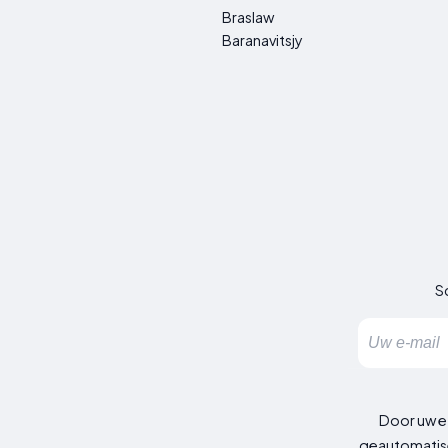
Braslaw
Baranavitsjy
Sc
Door uw e
geautomatise