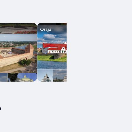
Orsja
Mozyr
,