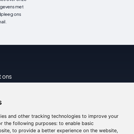
gegevens met
adpleeg ons
ail.
t ons
s
ies and other tracking technologies to improve your
r the following purposes:
to enable basic
bsite
,
to provide a better experience on the website
,