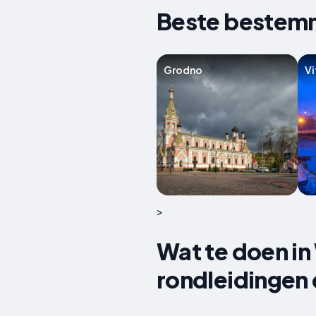
Beste bestemm
Grodno
Vi
>
Wat te doen in
rondleidingen 