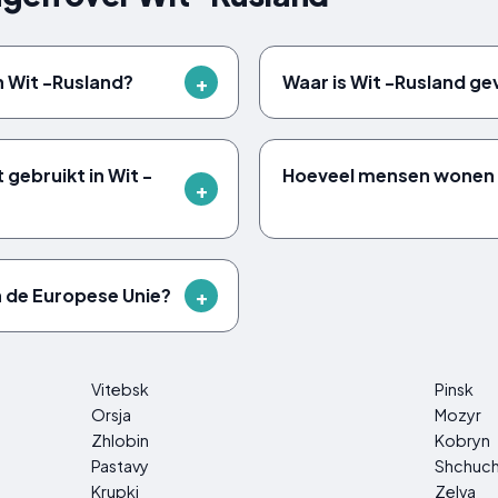
an Wit -Rusland?
Waar is Wit -Rusland ge
 gebruikt in Wit -
Hoeveel mensen wonen e
an de Europese Unie?
Vitebsk
Pinsk
Orsja
Mozyr
Zhlobin
Kobryn
Pastavy
Shchuc
Krupki
Zelva