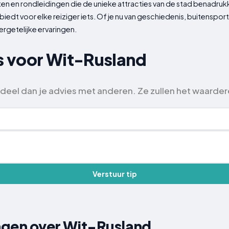
iten en rondleidingen die de unieke attracties van de stad benadru
 biedt voor elke reiziger iets. Of je nu van geschiedenis, buitensp
rgetelijke ervaringen.
ps voor Wit-Rusland
, deel dan je advies met anderen. Ze zullen het waarder
Verstuur tip
agen over Wit-Rusland