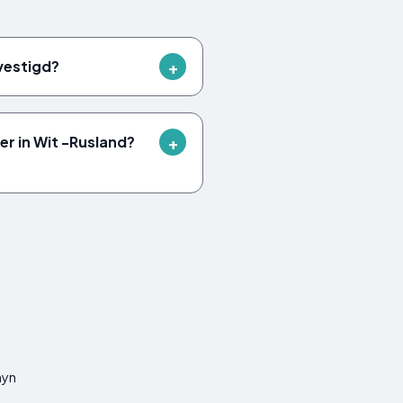
vestigd?
r in Wit -Rusland?
hyn