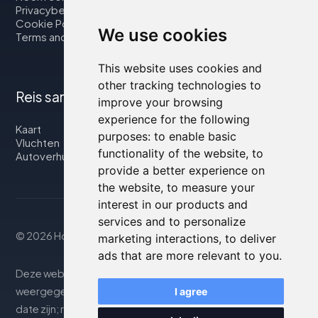
Privacybeleid
Cookie Policy
We use cookies
Terms and Conditions
This website uses cookies and
other tracking technologies to
Reis samen met ons
improve your browsing
experience for the following
Kaart
purposes:
to enable basic
Vluchten
functionality of the website
,
to
Autoverhuur
provide a better experience on
the website
,
to measure your
interest in our products and
services and to personalize
© 2026 Housity.net
marketing interactions
,
to deliver
ads that are more relevant to you
.
Deze website biedt informatie uitsluitend ter. De
weergegeven informatie kan onnauwkeurig of niet up-to-
I agree
date zijn; raadpleeg de officiële website voor nauwkeurige