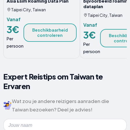
Asia Esim Roaming Data Plan
bijvoorbeeld roamin
dataplan
Taipei City, Taiwan
Taipei City, Taiwan
Vanaf
Vanaf
3€
Beschikbaarheid
3€
controleren
Beschikb
Per
contro
Per
persoon
persoon
Expert Reistips om Taiwan te
Ervaren
Wat zou je andere reizigers aanraden die
Taiwan bezoeken? Deel je advies!