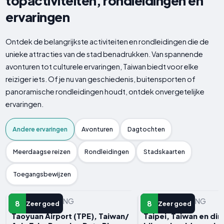
topactiviteiten, rondleidingen en
ervaringen
Ontdek de belangrijkste activiteiten en rondleidingen die de
unieke attracties van de stad benadrukken. Van spannende
avonturen tot culturele ervaringen, Taiwan biedt voor elke
reiziger iets. Of je nu van geschiedenis, buitensporten of
panoramische rondleidingen houdt, ontdek onvergetelijke
ervaringen.
Andere ervaringen
Avonturen
Dagtochten
Meerdaagse reizen
Rondleidingen
Stadskaarten
Toegangsbewijzen
ANDERE ERVARING
ANDERE ERVARING
8
8
Zeer goed
Zeer goed
Taoyuan Airport (TPE), Taiwan/
Taipei, Taiwan en din