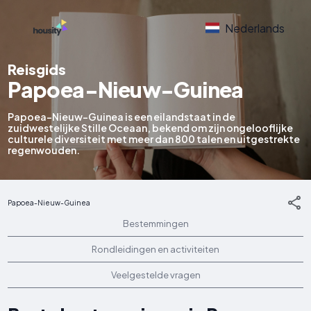
Nederlands
Reisgids
Papoea-Nieuw-Guinea
Papoea-Nieuw-Guinea is een eilandstaat in de
zuidwestelijke Stille Oceaan, bekend om zijn ongelooflijke
culturele diversiteit met meer dan 800 talen en uitgestrekte
regenwouden.
Papoea-Nieuw-Guinea
Bestemmingen
Rondleidingen en activiteiten
Veelgestelde vragen