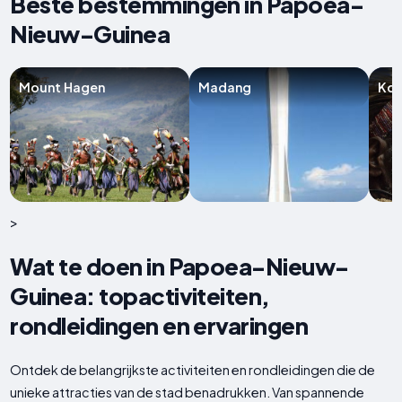
Beste bestemmingen in Papoea-
Nieuw-Guinea
Mount Hagen
Madang
Ko
>
Wat te doen in Papoea-Nieuw-
Guinea: topactiviteiten,
rondleidingen en ervaringen
Ontdek de belangrijkste activiteiten en rondleidingen die de
unieke attracties van de stad benadrukken. Van spannende