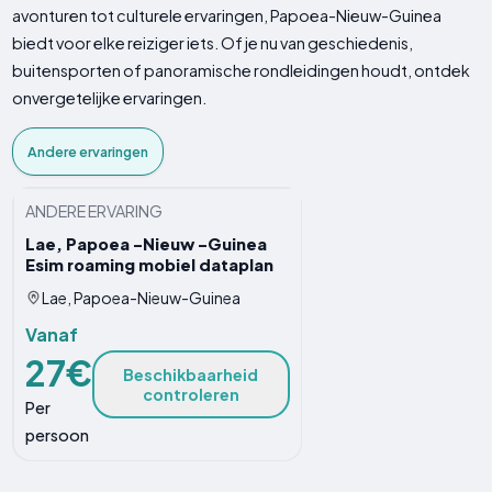
avonturen tot culturele ervaringen, Papoea-Nieuw-Guinea
biedt voor elke reiziger iets. Of je nu van geschiedenis,
buitensporten of panoramische rondleidingen houdt, ontdek
onvergetelijke ervaringen.
Andere ervaringen
ANDERE ERVARING
Lae, Papoea -Nieuw -Guinea
Esim roaming mobiel dataplan
Lae, Papoea-Nieuw-Guinea
Vanaf
27€
Beschikbaarheid
controleren
Per
persoon