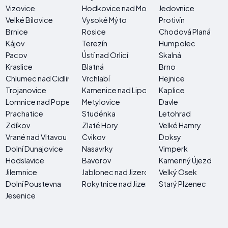
Vizovice
Hodkovice nad Mohelkou
Jedovnice
Velké Bílovice
Vysoké Mýto
Protivín
Brnice
Rosice
Chodová Planá
Kájov
Terezín
Humpolec
Pacov
Ústí nad Orlicí
Skalná
Kraslice
Blatná
Brno
Chlumec nad Cidlinou
Vrchlabí
Hejnice
Trojanovice
Kamenice nad Lipou
Kaplice
Lomnice nad Popelkou
Metylovice
Davle
Prachatice
Studénka
Letohrad
Zdíkov
Zlaté Hory
Velké Hamry
Vrané nad Vltavou
Cvikov
Doksy
Dolní Dunajovice
Nasavrky
Vimperk
Hodslavice
Bavorov
Kamenný Újezd
Jilemnice
Jablonec nad Jizerou
Velký Osek
Dolní Poustevna
Rokytnice nad Jizerou
Starý Plzenec
Jesenice