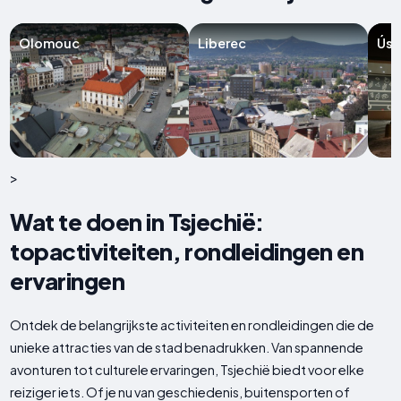
Olomouc
Liberec
Úst
>
Wat te doen in Tsjechië:
topactiviteiten, rondleidingen en
ervaringen
Ontdek de belangrijkste activiteiten en rondleidingen die de
unieke attracties van de stad benadrukken. Van spannende
avonturen tot culturele ervaringen, Tsjechië biedt voor elke
reiziger iets. Of je nu van geschiedenis, buitensporten of