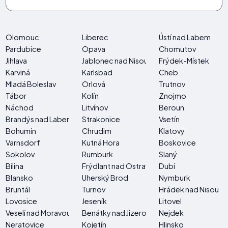
Olomouc
Liberec
Ústí nad Labem
Pardubice
Opava
Chomutov
Jihlava
Jablonec nad Nisou
Frýdek-Místek
Karviná
Karlsbad
Cheb
Mladá Boleslav
Orlová
Trutnov
Tábor
Kolín
Znojmo
Náchod
Litvínov
Beroun
Brandýs nad Labem-Stará Boleslav
Strakonice
Vsetín
Bohumín
Chrudim
Klatovy
Varnsdorf
Kutná Hora
Boskovice
Sokolov
Rumburk
Slaný
Bílina
Frýdlant nad Ostravicí
Dubí
Blansko
Uherský Brod
Nymburk
Bruntál
Turnov
Hrádek nad Nisou
Lovosice
Jeseník
Litovel
Veselí nad Moravou
Benátky nad Jizerou
Nejdek
Neratovice
Kojetín
Hlinsko