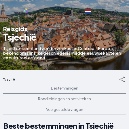
Nederlands
Reisgids
Tsjechië
Tsjechië is een land zonder zeekust in Centraal-Europa,
bekend om zijn rijke geschiedenis, middeleeuwse kastelen
en cultureel erfgoed.
Tsjechië
Bestemmingen
Rondleidingen en activiteiten
Veelgestelde vragen
Beste bestemmingen in Tsjechië