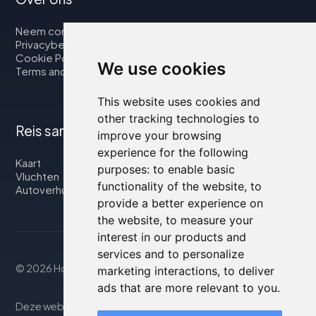
Neem contact op met
Privacybeleid
Cookie Policy
We use cookies
Terms and Conditions
This website uses cookies and
other tracking technologies to
Reis samen met ons
improve your browsing
experience for the following
Kaart
purposes:
to enable basic
Vluchten
functionality of the website
,
to
Autoverhuur
provide a better experience on
the website
,
to measure your
interest in our products and
services and to personalize
© 2026 Housity.net
marketing interactions
,
to deliver
ads that are more relevant to you
.
Deze website biedt informatie uitsluitend ter. De