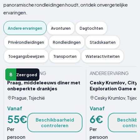
panoramische rondleidingen houdt, ontdek onvergetelijke
ervaringen.
Andere ervaringen
Avonturen
Dagtochten
Privérondleidingen
Rondleidingen
Stadskaarten
Toegangsbewijzen
Transporten
Wateractiviteiten
ANDERE ERVARING
ANDERE ERVARING
8
Zeer goed
Praag, middeleeuws diner met
Cesky Krumlov, City
onbeperkte drankjes
Exploration Game en
Prague, Tsjechië
Cesky Krumlov, Tsjech
Vanaf
Vanaf
55€
6€
Beschikbaarheid
Beschikb
controleren
contro
Per
Per
persoon
persoon