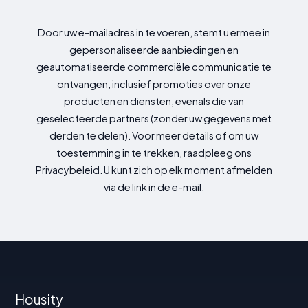
Door uw e-mailadres in te voeren, stemt u ermee in
gepersonaliseerde aanbiedingen en
geautomatiseerde commerciële communicatie te
ontvangen, inclusief promoties over onze
producten en diensten, evenals die van
geselecteerde partners (zonder uw gegevens met
derden te delen). Voor meer details of om uw
toestemming in te trekken, raadpleeg ons
Privacybeleid. U kunt zich op elk moment afmelden
via de link in de e-mail.
Housity