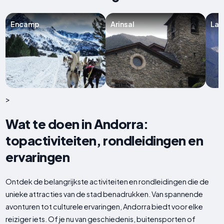
Encamp
Arinsal
La 
>
Wat te doen in Andorra:
topactiviteiten, rondleidingen en
ervaringen
Ontdek de belangrijkste activiteiten en rondleidingen die de
unieke attracties van de stad benadrukken. Van spannende
avonturen tot culturele ervaringen, Andorra biedt voor elke
reiziger iets. Of je nu van geschiedenis, buitensporten of