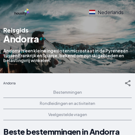
Nederlands
Reisgids
Andorra
Andorra is een kleine ingesloten microstaat in de Pyreneeën
tussen Frankrijk en Spanje, bekend om zijn skigebieden en
belastingvrij winkelen.
Andorra
Bestemmingen
Rondleidingen en activiteiten
Veelgestelde vragen
Beste bestemmingen in Andorra