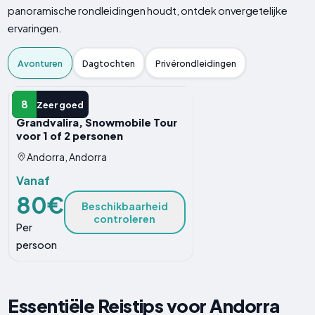
panoramische rondleidingen houdt, ontdek onvergetelijke
ervaringen.
Avonturen
Dagtochten
Privérondleidingen
AVONTUUR
8
Zeer goed
Grandvalira, Snowmobile Tour
voor 1 of 2 personen
Andorra, Andorra
Vanaf
80€
Beschikbaarheid
controleren
Per
persoon
Essentiële Reistips voor Andorra