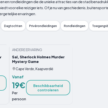
iten en rondleidingen die de unieke attracties van de stad benadru
biedt voor elke reiziger iets. Of je nu van geschiedenis, buitenspo
rgetelijke ervaringen.
Dagtochten
Privérondleidingen
Rondleidingen
Toegangsb
ANDERE ERVARING
w
Sal, Sherlock Holmes Murder
Mystery Game
Cape Verde, Kaapverdië
Vanaf
19€
Beschikbaarheid
controleren
Per
persoon