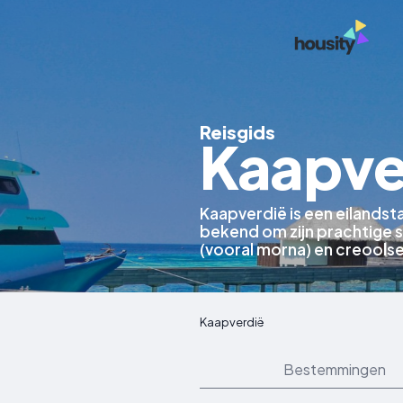
Reisgids
Kaapve
Kaapverdië is een eilandst
bekend om zijn prachtige 
(vooral morna) en creoolse
Kaapverdië
Bestemmingen