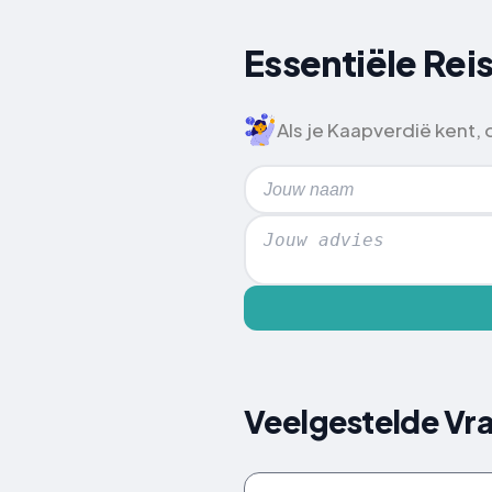
Essentiële Rei
Als je Kaapverdië kent,
Veelgestelde Vr