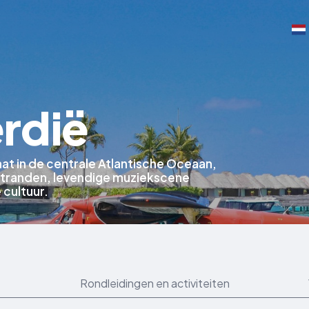
rdië
aat in de centrale Atlantische Oceaan,
stranden, levendige muziekscene
 cultuur.
Rondleidingen en activiteiten