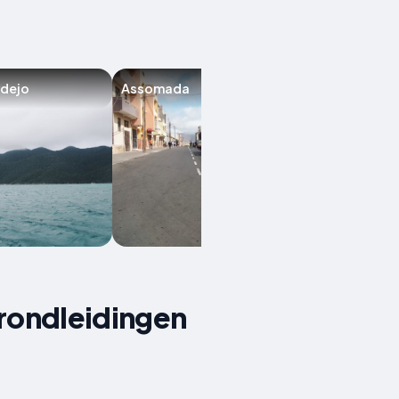
adejo
Assomada
Espargos
 rondleidingen