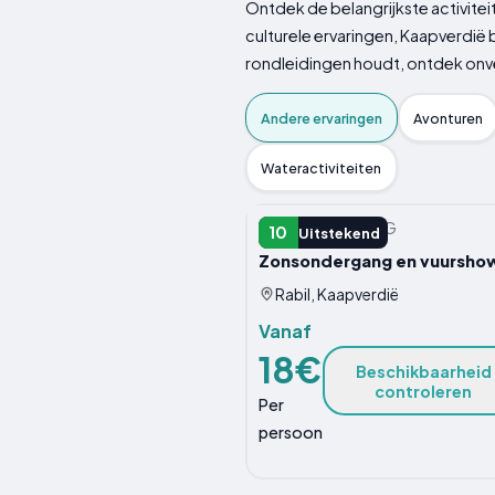
Ontdek de belangrijkste activite
culturele ervaringen, Kaapverdië 
rondleidingen houdt, ontdek onve
Andere ervaringen
Avonturen
Wateractiviteiten
ANDERE ERVARING
10
Uitstekend
Zonsondergang en vuursho
Rabil, Kaapverdië
Vanaf
18€
Beschikbaarheid
controleren
Per
persoon