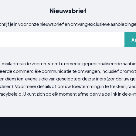
Nieuwsbrief
hrijf je in voor onze nieuwsbrief en ontvang exclusieve aanbieding
A
-mailadres in te voeren, stemt u ermee in gepersonaliseerde aanbi
erde commerciële communicatie te ontvangen, inclusief promot
n diensten, evenals die van geselecteerde partners (zonder uw 
delen). Voor meer details of om uw toestemming in te trekken, ra
vacybeleid. U kunt zich op elk moment afmelden via de link in de e-m