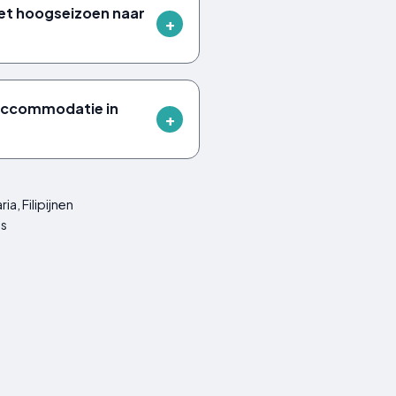
 het hoogseizoen naar
r accommodatie in
ia, Filipijnen
s