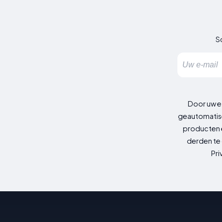
Sc
Door uw e
geautomatise
producten e
derden te 
Pri