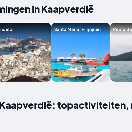
ingen in Kaapverdië
indelo
Santa Maria, Filipijnen
Pedra B
 Kaapverdië: topactiviteiten,