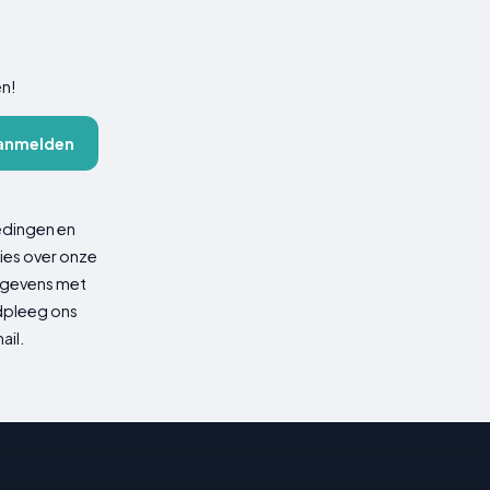
en!
anmelden
edingen en
ies over onze
gegevens met
adpleeg ons
ail.