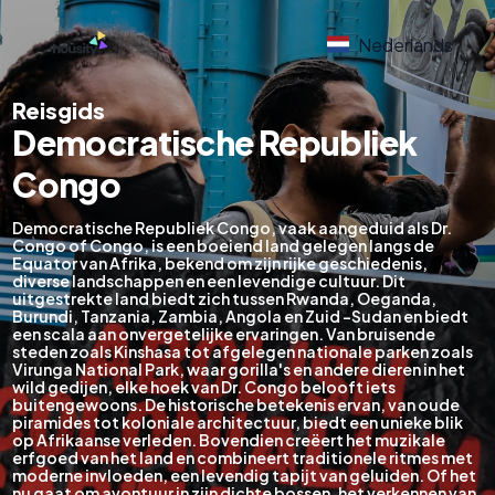
Nederlands
Reisgids
Democratische Republiek
Congo
Democratische Republiek Congo, vaak aangeduid als Dr.
Congo of Congo, is een boeiend land gelegen langs de
Equator van Afrika, bekend om zijn rijke geschiedenis,
diverse landschappen en een levendige cultuur. Dit
uitgestrekte land biedt zich tussen Rwanda, Oeganda,
Burundi, Tanzania, Zambia, Angola en Zuid -Sudan en biedt
een scala aan onvergetelijke ervaringen. Van bruisende
steden zoals Kinshasa tot afgelegen nationale parken zoals
Virunga National Park, waar gorilla's en andere dieren in het
wild gedijen, elke hoek van Dr. Congo belooft iets
buitengewoons. De historische betekenis ervan, van oude
piramides tot koloniale architectuur, biedt een unieke blik
op Afrikaanse verleden. Bovendien creëert het muzikale
erfgoed van het land en combineert traditionele ritmes met
moderne invloeden, een levendig tapijt van geluiden. Of het
nu gaat om avontuur in zijn dichte bossen, het verkennen van