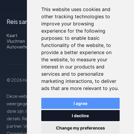
This website uses cookies and
other tracking technologies to
Reis samen met ons
improve your browsing
experience for the following
Kaart
purposes:
to enable basic
Vluchten
functionality of the website
,
to
Autoverhuur
provide a better experience on
the website
,
to measure your
interest in our products and
services and to personalize
© 2026 Housity.net
marketing interactions
,
to deliver
ads that are more relevant to you
.
Deze website biedt informatie uitsluitend ter. De
weergegeven informatie kan onnauwkeurig of niet up-to-
I agree
date zijn; raadpleeg de officiële website voor nauwkeurige
I decline
details. Reserveringen worden afgehandeld door onze
partner. Voor meer details, zie de sectie Juridische
Change my preferences
Opmerkingen