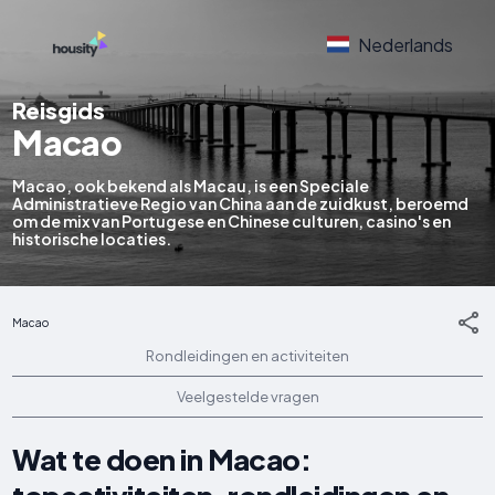
Nederlands
Reisgids
Macao
Macao, ook bekend als Macau, is een Speciale
Administratieve Regio van China aan de zuidkust, beroemd
om de mix van Portugese en Chinese culturen, casino's en
historische locaties.
Macao
Rondleidingen en activiteiten
Veelgestelde vragen
Wat te doen in Macao: