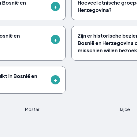
an Bosnië en
Hoeveel etnische groepen
Herzegovina?
osnië en
Zijn er historische bez
Bosnië en Herzegovina d
misschien willen bezoe
kt in Bosnië en
Mostar
Jajce