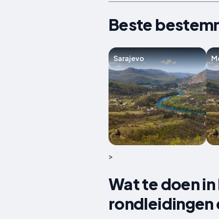
Beste bestemm
Sarajevo
M
>
Wat te doen in
rondleidingen 