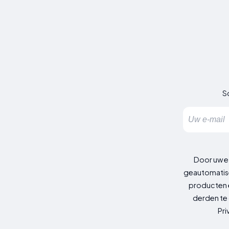
Sc
Door uw e
geautomatise
producten e
derden te 
Pri