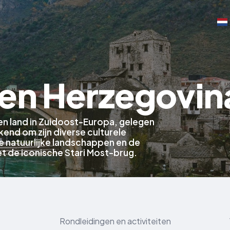
 en Herzegovin
en land in Zuidoost-Europa, gelegen
kend om zijn diverse culturele
atuurlijke landschappen en de
t de iconische Stari Most-brug.
Rondleidingen en activiteiten