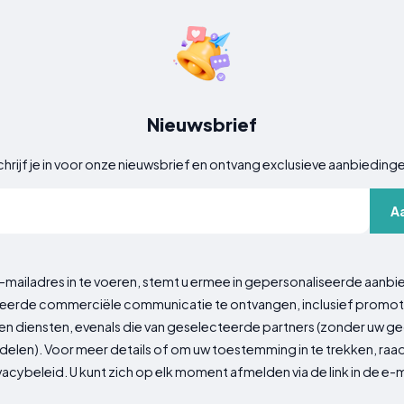
Nieuwsbrief
hrijf je in voor onze nieuwsbrief en ontvang exclusieve aanbieding
A
-mailadres in te voeren, stemt u ermee in gepersonaliseerde aanbi
erde commerciële communicatie te ontvangen, inclusief promot
n diensten, evenals die van geselecteerde partners (zonder uw 
delen). Voor meer details of om uw toestemming in te trekken, ra
vacybeleid. U kunt zich op elk moment afmelden via de link in de e-m