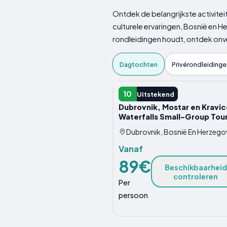
Ontdek de belangrijkste activite
culturele ervaringen, Bosnië en H
rondleidingen houdt, ontdek onve
Dagtochten
Privérondleidinge
DAGTOCHT
10
Uitstekend
Dubrovnik, Mostar en Kravic
Waterfalls Small-Group Tou
Dubrovnik, Bosnië En Herzego
Vanaf
89€
Beschikbaarheid
controleren
Per
persoon