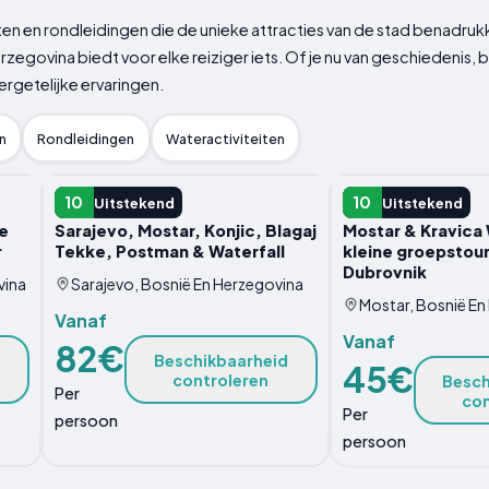
iten en rondleidingen die de unieke attracties van de stad benadru
erzegovina biedt voor elke reiziger iets. Of je nu van geschiedenis
rgetelijke ervaringen.
n
Rondleidingen
Wateractiviteiten
DAGTOCHT
DAGTOCHT
10
10
Uitstekend
Uitstekend
e
Sarajevo, Mostar, Konjic, Blagaj
Mostar & Kravica 
r
Tekke, Postman & Waterfall
kleine groepstour
Dubrovnik
vina
Sarajevo, Bosnië En Herzegovina
Mostar, Bosnië En
Vanaf
Vanaf
82€
Beschikbaarheid
45€
controleren
Besch
Per
con
Per
persoon
persoon