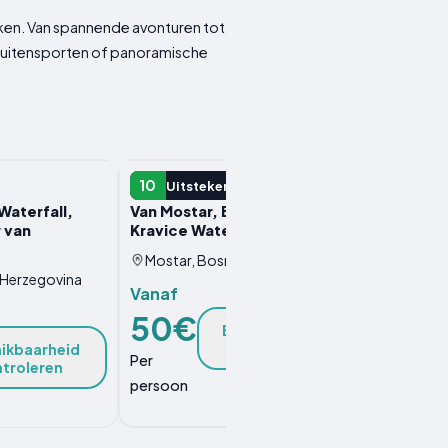
kken. Van spannende avonturen tot
, buitensporten of panoramische
DAGTOCHT
DAGTO
10
10
Uitstekend
Ui
Waterfall,
Van Mostar, Blagaj, Pocitelj en
Van Sar
 van
Kravice Waterfalls Day Tour
Pliva L
Mostar, Bosnië En Herzegovina
Saraj
 Herzegovina
Vanaf
Vanaf
50€
80
Beschikbaarheid
controleren
ikbaarheid
Per
Per
troleren
persoon
persoo