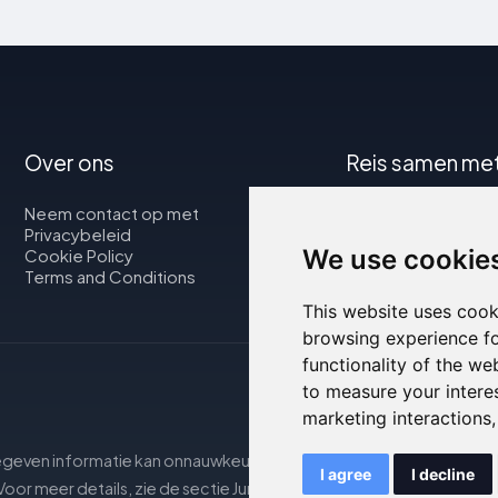
Over ons
Reis samen me
Neem contact op met
Kaart
Privacybeleid
Vluchten
We use cookie
Cookie Policy
Autoverhuur
Terms and Conditions
This website uses cook
browsing experience fo
functionality of the we
to measure your intere
marketing interactions
egeven informatie kan onnauwkeurig of niet up-to-date zijn; raadpl
I agree
I decline
oor meer details, zie de sectie Juridische Opmerkingen