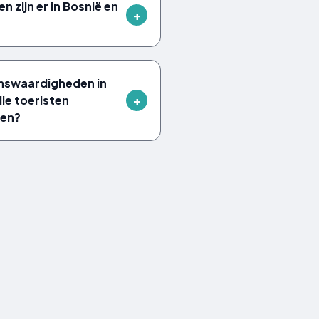
 zijn er in Bosnië en
ienswaardigheden in
ie toeristen
ken?