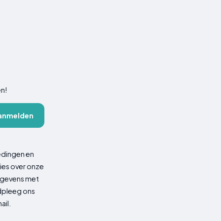
en!
anmelden
edingen en
ies over onze
gegevens met
adpleeg ons
ail.