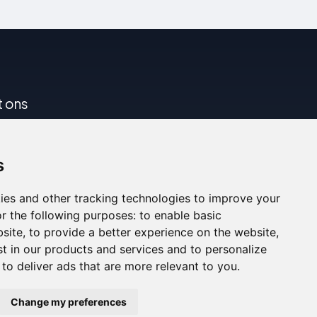
t ons
s
ies and other tracking technologies to improve your
r the following purposes:
to enable basic
bsite
,
to provide a better experience on the website
,
st in our products and services and to personalize
,
to deliver ads that are more relevant to you
.
eeg de officiële website voor nauwkeurige details.
Change my preferences