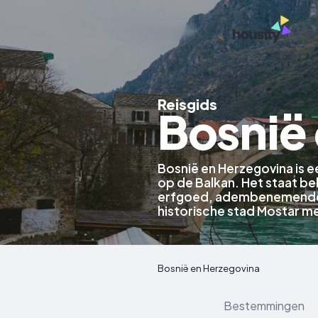
Reisgids
Bosnië
Bosnië en Herzegovina is e
op de Balkan. Het staat be
erfgoed, adembenemende n
historische stad Mostar me
Bosnië en Herzegovina
Bestemmingen