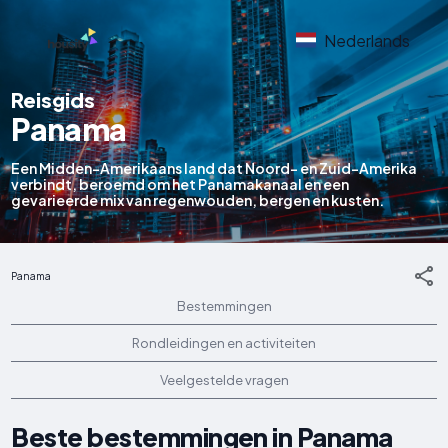
Nederlands
Reisgids
Panama
Een Midden-Amerikaans land dat Noord- en Zuid-Amerika
verbindt, beroemd om het Panamakanaal en een
gevarieerde mix van regenwouden, bergen en kusten.
Panama
Bestemmingen
Rondleidingen en activiteiten
Veelgestelde vragen
Beste bestemmingen in Panama