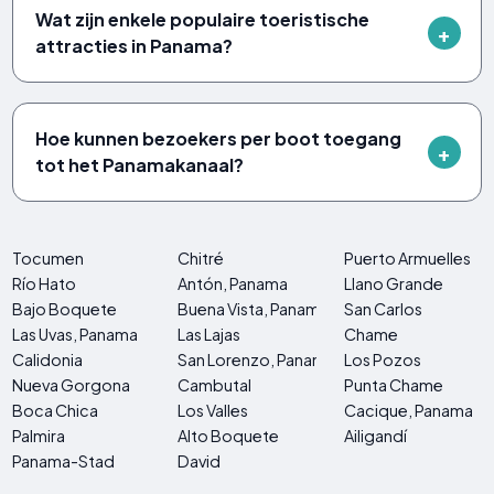
Wat zijn enkele populaire toeristische
attracties in Panama?
Hoe kunnen bezoekers per boot toegang
tot het Panamakanaal?
Tocumen
Chitré
Puerto Armuelles
Río Hato
Antón, Panama
Llano Grande
Bajo Boquete
Buena Vista, Panama
San Carlos
Las Uvas, Panama
Las Lajas
Chame
Calidonia
San Lorenzo, Panama
Los Pozos
Nueva Gorgona
Cambutal
Punta Chame
Boca Chica
Los Valles
Cacique, Panama
Palmira
Alto Boquete
Ailigandí
Panama-Stad
David