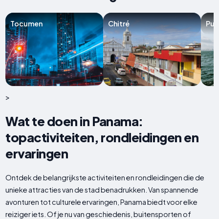
Tocumen
Chitré
Pue
>
Wat te doen in Panama:
topactiviteiten, rondleidingen en
ervaringen
Ontdek de belangrijkste activiteiten en rondleidingen die de
unieke attracties van de stad benadrukken. Van spannende
avonturen tot culturele ervaringen, Panama biedt voor elke
reiziger iets. Of je nu van geschiedenis, buitensporten of