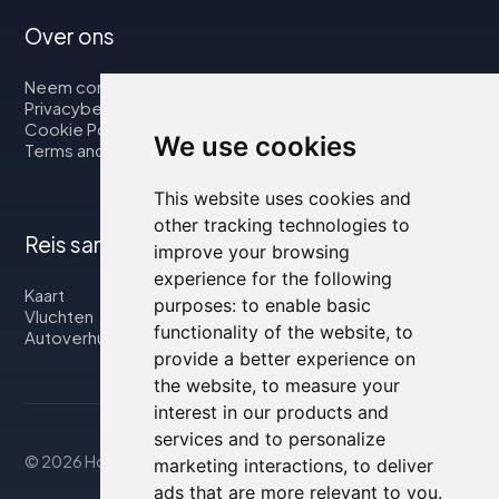
Over ons
Neem contact op met
Privacybeleid
Cookie Policy
We use cookies
Terms and Conditions
This website uses cookies and
other tracking technologies to
Reis samen met ons
improve your browsing
experience for the following
Kaart
purposes:
to enable basic
Vluchten
functionality of the website
,
to
Autoverhuur
provide a better experience on
the website
,
to measure your
interest in our products and
services and to personalize
© 2026 Housity.net
marketing interactions
,
to deliver
ads that are more relevant to you
.