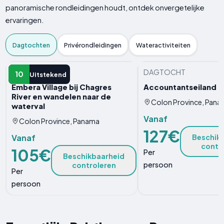
panoramische rondleidingen houdt, ontdek onvergetelijke
ervaringen.
Dagtochten
Privérondleidingen
Wateractiviteiten
DAGTOCHT
DAGTOCHT
10
Uitstekend
Embera Village bij Chagres
Accountantseiland
River en wandelen naar de
Colon Province, Pan
waterval
Vanaf
Colon Province, Panama
127€
Vanaf
Beschik
contr
105€
Per
Beschikbaarheid
persoon
controleren
Per
persoon