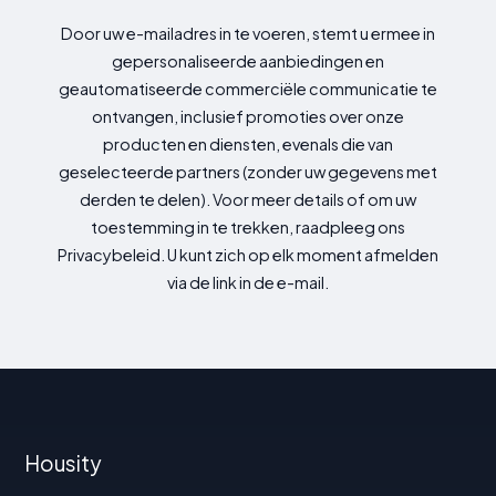
Door uw e-mailadres in te voeren, stemt u ermee in
gepersonaliseerde aanbiedingen en
geautomatiseerde commerciële communicatie te
ontvangen, inclusief promoties over onze
producten en diensten, evenals die van
geselecteerde partners (zonder uw gegevens met
derden te delen). Voor meer details of om uw
toestemming in te trekken, raadpleeg ons
Privacybeleid. U kunt zich op elk moment afmelden
via de link in de e-mail.
Housity