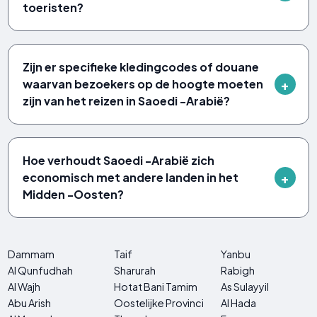
toeristen?
Zijn er specifieke kledingcodes of douane
waarvan bezoekers op de hoogte moeten
zijn van het reizen in Saoedi -Arabië?
Hoe verhoudt Saoedi -Arabië zich
economisch met andere landen in het
Midden -Oosten?
Dammam
Taif
Yanbu
Al Qunfudhah
Sharurah
Rabigh
Al Wajh
Hotat Bani Tamim
As Sulayyil
Abu Arish
Oostelijke Provincie
Al Hada