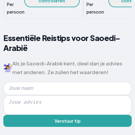
controleren
contr
Per
Per
persoon
persoon
Essentiële Reistips voor Saoedi-
Arabië
Als je Saoedi-Arabië kent, deel dan je advies
met anderen. Ze zullen het waarderen!
Verstuur tip