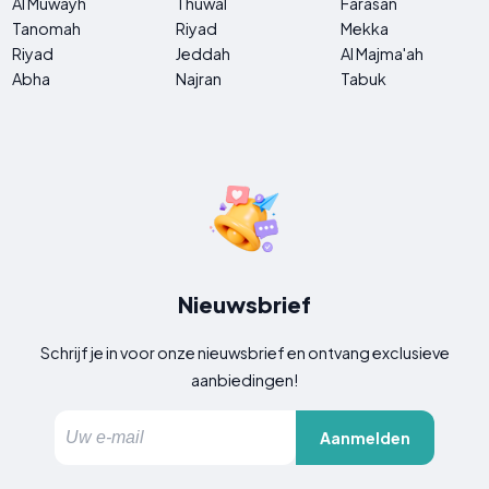
Al Muwayh
Thuwal
Farasan
Tanomah
Riyad
Mekka
Riyad
Jeddah
Al Majma'ah
Abha
Najran
Tabuk
Nieuwsbrief
Schrijf je in voor onze nieuwsbrief en ontvang exclusieve
aanbiedingen!
Aanmelden