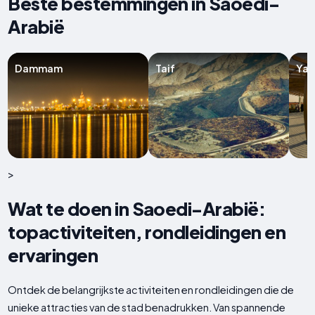
Beste bestemmingen in Saoedi-
Arabië
Dammam
Taif
Ya
>
Wat te doen in Saoedi-Arabië:
topactiviteiten, rondleidingen en
ervaringen
Ontdek de belangrijkste activiteiten en rondleidingen die de
unieke attracties van de stad benadrukken. Van spannende