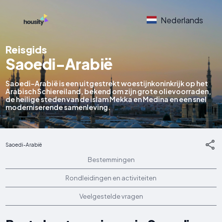
Nederlands
Reisgids
Saoedi-Arabië
Saoedi-Arabië is een uitgestrekt woestijnkoninkrijk op het
Arabisch Schiereiland, bekend om zijn grote olievoorraden,
de heilige steden van de islam Mekka en Medina en een snel
moderniserende samenleving.
Saoedi-Arabië
Bestemmingen
Rondleidingen en activiteiten
Veelgestelde vragen