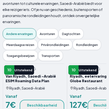
avonturen tot culturele ervaringen, Saoedi-Arabië biedt voor
elke reiziger iets. Of je nu van geschiedenis, buitensporten of
panoramische rondleidingen houdt, ontdek onvergetelijke
ervaringen.
Andere ervaringen
Avonturen
Dagtochten
Meerdaagse reizen
Privérondleidingen
Rondleidingen
Toegangsbewijzen
Transporten
ANDERE ERVARING
ANDERE ERVARING
10
10
Uitstekend
Uitstekend
Van Riyadh, Saoedi -Arabië
Riyadh, eetervaring i
ESIM Roaming Data Plan
Globe Restaurant
Riyadh, Saoedi-Arabië
Riyadh, Saoedi-Arabi
Vanaf
Vanaf
7€
127€
Beschikbaarheid
Beschik