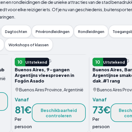
iten en rondleidingen die de unieke attracties van de stad benadru
biedt voor elke reiziger iets. Of je nu van geschiedenis, buitenspo
aringen.
Dagtochten
Privérondleidingen
Rondleidingen
Toegangsb
n
Workshops of klassen
ANDERE ERVARING
ANDERE ERVARING
10
10
Uitstekend
Uitstekend
ub
Buenos Aires, 9-gangen
Buenos Aires, Ba
Argentijns vleesproeven in
Argentijnse smak
nië
Fogón Asado
dak.#1 rang
Buenos Aires Province, Argentinië
Buenos Aires Provi
Vanaf
Vanaf
81€
73€
Beschikbaarheid
Besch
controleren
con
Per
Per
persoon
persoon