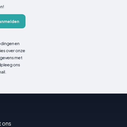
en!
anmelden
edingen en
ies over onze
gegevens met
adpleeg ons
ail.
t ons