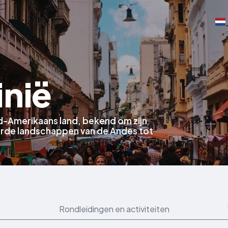
inië
id-Amerikaans land, bekend om zijn
erde landschappen van de Andes tot
Rondleidingen en activiteiten