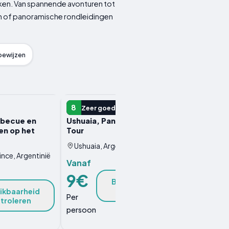
kken. Van spannende avonturen tot
rten of panoramische rondleidingen
ewijzen
ANDERE ERVARING
8
Zeer goed
rbecue en
Ushuaia, Panoramic City Train
en op het
Tour
Ushuaia, Argentinië
nce, Argentinië
Vanaf
9€
Beschikbaarheid
controleren
ikbaarheid
Per
troleren
persoon