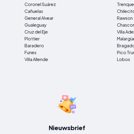
Coronel Suárez
Trenque
Cañuelas
Chilecit
General Alvear
Rawson
Gualeguay
Chasco
Cruz del Eje
Villa Ade
Plottier
Malargü
Baradero
Bragad
Funes
Pico Tr
Villa Allende
Lobos
Nieuwsbrief