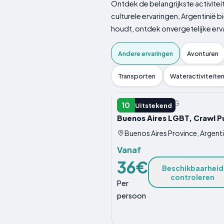
Ontdek de belangrijkste activite
culturele ervaringen, Argentinië 
houdt, ontdek onvergetelijke erv
Andere ervaringen
Avonturen
Transporten
Wateractiviteite
ANDERE ERVARING
10
Uitstekend
Buenos Aires LGBT, Crawl P
Buenos Aires Province, Argenti
Vanaf
36€
Beschikbaarheid
controleren
Per
persoon