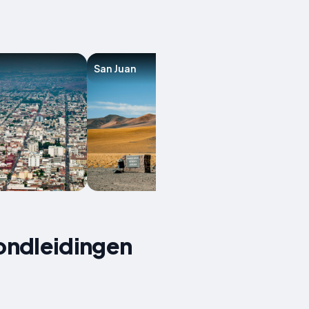
San Juan
Santiago del E
rondleidingen