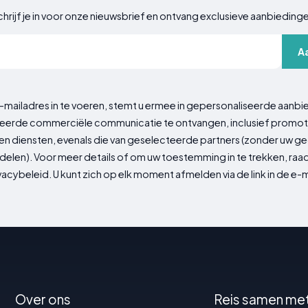
hrijf je in voor onze nieuwsbrief en ontvang exclusieve aanbieding
A
-mailadres in te voeren, stemt u ermee in gepersonaliseerde aanbi
erde commerciële communicatie te ontvangen, inclusief promot
n diensten, evenals die van geselecteerde partners (zonder uw 
delen). Voor meer details of om uw toestemming in te trekken, ra
vacybeleid. U kunt zich op elk moment afmelden via de link in de e-m
Over ons
Reis samen me