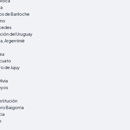
 Roca
ra
os de Bariloche
ino
rcedes
ión del Uruguay
, Argentinië
ea
cuato
o de Jujuy
livia
oyos
nstitución
ro Baigorria
cia
o