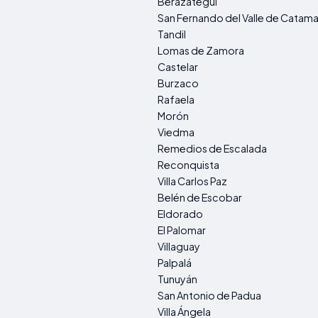
Berazategui
San Fernando del Valle de Catam
Tandil
Lomas de Zamora
Castelar
Burzaco
Rafaela
Morón
Viedma
Remedios de Escalada
Reconquista
Villa Carlos Paz
Belén de Escobar
Eldorado
El Palomar
Villaguay
Palpalá
Tunuyán
San Antonio de Padua
Villa Ángela