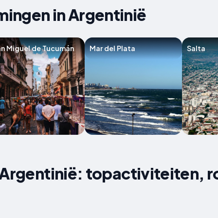
ingen in Argentinië
n Miguel de Tucumán
Mar del Plata
Salta
 Argentinië: topactiviteiten, 