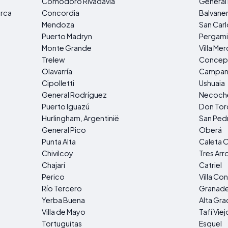
Comodoro Rivadavia
General
arca
Concordia
Balvane
Mendoza
San Carl
Puerto Madryn
Pergam
Monte Grande
Villa Me
Trelew
Concepc
Olavarría
Campana
Cipolletti
Ushuaia
General Rodríguez
Necoch
Puerto Iguazú
Don Tor
Hurlingham, Argentinië
San Pedr
General Pico
Oberá
Punta Alta
Caleta O
Chivilcoy
Tres Arr
Chajarí
Catriel
Perico
Villa Co
Río Tercero
Granade
Yerba Buena
Alta Gra
Villa de Mayo
Tafí Viej
Tortuguitas
Esquel