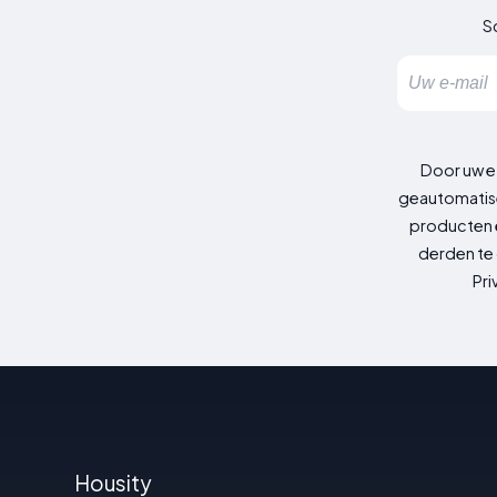
Sc
Door uw e
geautomatise
producten e
derden te 
Pri
Housity