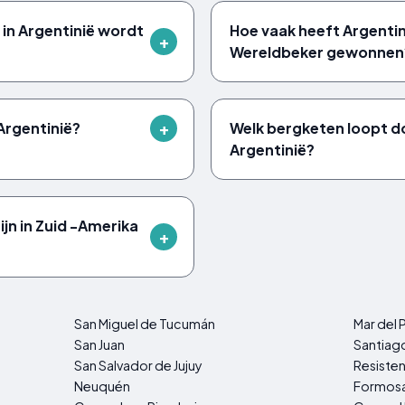
e in Argentinië wordt
Hoe vaak heeft Argentin
Wereldbeker gewonnen
Argentinië?
Welk bergketen loopt d
Argentinië?
jn in Zuid -Amerika
San Miguel de Tucumán
Mar del 
San Juan
Santiago
San Salvador de Jujuy
Resisten
Neuquén
Formos