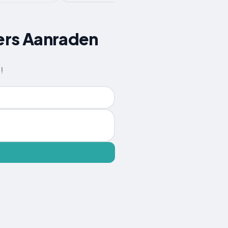
gers Aanraden
!