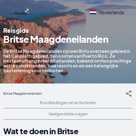
Nederlands
Reisgids
Britse Maagdeneilanden
De Britse Maagdeneilanden zijn een Brits overzees gebied in
het Caribisch gebied, ten oosten van Puerto Rico. Ze
bestaan uit ongeveer 60 eilanden, bekend om hun prachtige
witte zandstranden, luxe resorts en als een belangrijke
bestemming voor zeilboten.
Britse Maagdeneilanden
Rondleidingen en activiteiten
Veelgestelde vragen
Wat te doen in Britse