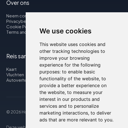
Over ons
Neem contact op met
Privacybeleid
Cookie Policy
We use cookies
Terms and Conditions
This website uses cookies and
other tracking technologies to
Reis samen met ons
improve your browsing
experience for the following
Kaart
purposes:
to enable basic
Vluchten
functionality of the website
,
to
Autoverhuur
provide a better experience on
the website
,
to measure your
interest in our products and
services and to personalize
© 2026 Housity.net
marketing interactions
,
to deliver
ads that are more relevant to you
.
Deze website biedt informatie uitsluitend ter. De