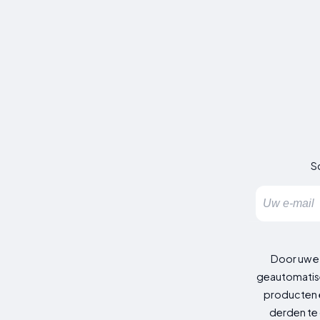
Sc
Door uw e
geautomatise
producten e
derden te 