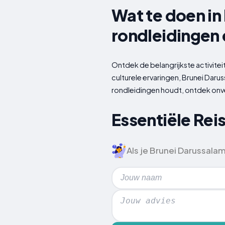
Wat te doen in
rondleidingen 
Ontdek de belangrijkste activite
culturele ervaringen, Brunei Daru
rondleidingen houdt, ontdek onve
Essentiële Rei
Als je Brunei Darussala