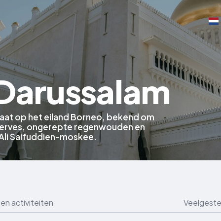
 Darussalam
anaat op het eiland Borneo, bekend om
eserves, ongerepte regenwouden en
li Saifuddien-moskee.
en activiteiten
Veelgeste