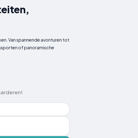
teiten,
kken. Van spannende avonturen tot
itensporten of panoramische
aarderen!