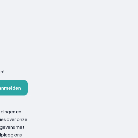
en!
anmelden
edingen en
ies over onze
gegevens met
adpleeg ons