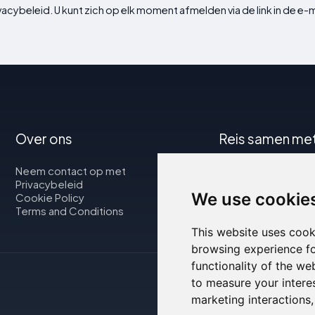
vacybeleid. U kunt zich op elk moment afmelden via de link in de e-m
Over ons
Reis samen me
Neem contact op met
Kaart
Privacybeleid
Vluchten
We use cookie
Cookie Policy
Autoverhuur
Terms and Conditions
This website uses cook
browsing experience fo
functionality of the we
to measure your intere
marketing interactions