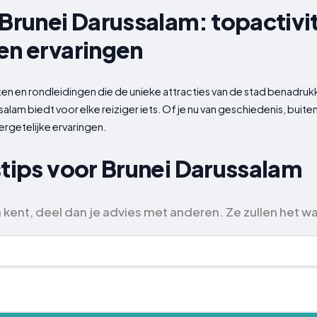
 Brunei Darussalam: topactivi
en ervaringen
iten en rondleidingen die de unieke attracties van de stad benadru
ssalam biedt voor elke reiziger iets. Of je nu van geschiedenis, bu
rgetelijke ervaringen.
stips voor Brunei Darussalam
m kent, deel dan je advies met anderen. Ze zullen het w