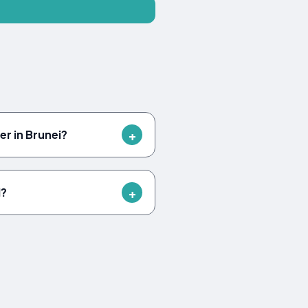
r in Brunei?
d?