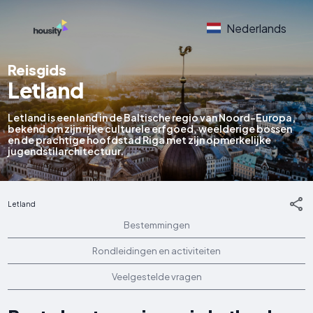
Nederlands
Reisgids
Letland
Letland is een land in de Baltische regio van Noord-Europa,
bekend om zijn rijke culturele erfgoed, weelderige bossen
en de prachtige hoofdstad Riga met zijn opmerkelijke
jugendstilarchitectuur.
Letland
Bestemmingen
Rondleidingen en activiteiten
Veelgestelde vragen