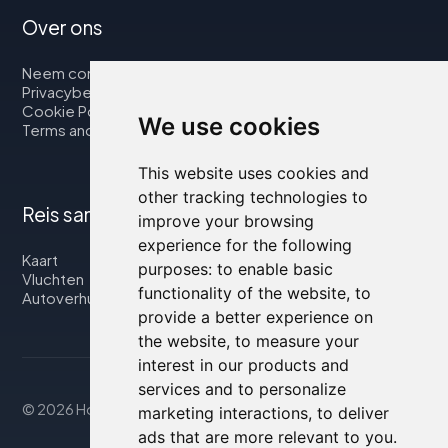
Over ons
Neem contact op met
Privacybeleid
Cookie Policy
We use cookies
Terms and Conditions
This website uses cookies and
other tracking technologies to
Reis samen met ons
improve your browsing
experience for the following
Kaart
purposes:
to enable basic
Vluchten
functionality of the website
,
to
Autoverhuur
provide a better experience on
the website
,
to measure your
interest in our products and
services and to personalize
© 2026 Housity.net
marketing interactions
,
to deliver
ads that are more relevant to you
.