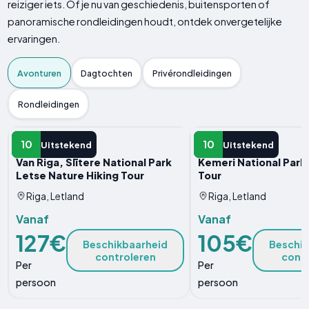
reiziger iets. Of je nu van geschiedenis, buitensporten of
panoramische rondleidingen houdt, ontdek onvergetelijke
ervaringen.
Avonturen
Dagtochten
Privérondleidingen
Rondleidingen
AVONTUUR
AVONTUUR
10
10
Uitstekend
Uitstekend
Van Riga, Slītere National Park
Kemeri National Par
Letse Nature Hiking Tour
Tour
Riga, Letland
Riga, Letland
Vanaf
Vanaf
127€
105€
Beschikbaarheid
Beschik
controleren
contr
Per
Per
persoon
persoon