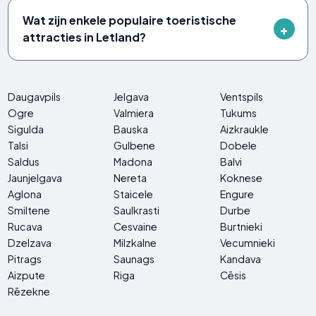
Wat zijn enkele populaire toeristische
attracties in Letland?
Daugavpils
Jelgava
Ventspils
Ogre
Valmiera
Tukums
Sigulda
Bauska
Aizkraukle
Talsi
Gulbene
Dobele
Saldus
Madona
Balvi
Jaunjelgava
Nereta
Koknese
Aglona
Staicele
Engure
Smiltene
Saulkrasti
Durbe
Rucava
Cesvaine
Burtnieki
Dzelzava
Milzkalne
Vecumnieki
Pitrags
Saunags
Kandava
Aizpute
Riga
Cēsis
Rēzekne