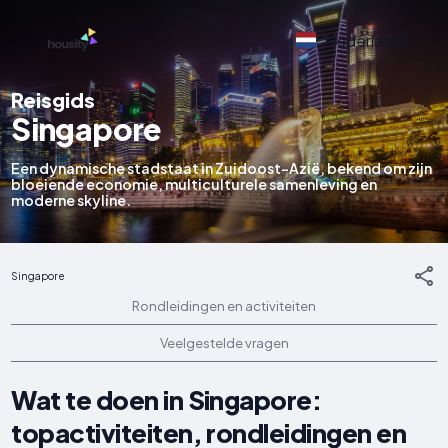
Nederlands
Reisgids
Singapore
Een dynamische stadstaat in Zuidoost-Azië, bekend om zijn
bloeiende economie, multiculturele samenleving en
moderne skyline.
Singapore
Rondleidingen en activiteiten
Veelgestelde vragen
Wat te doen in Singapore:
topactiviteiten, rondleidingen en