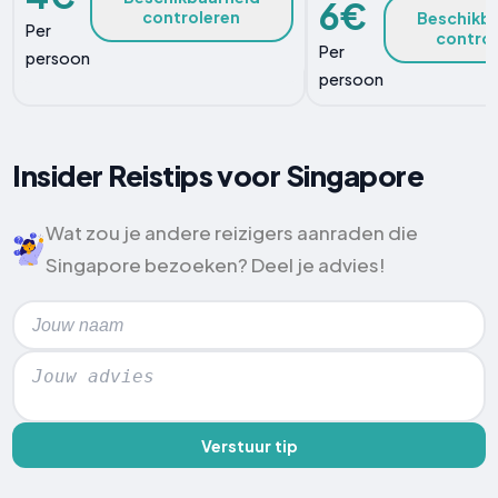
6€
controleren
Beschikb
Per
contro
Per
persoon
persoon
Insider Reistips voor Singapore
Wat zou je andere reizigers aanraden die
Singapore bezoeken? Deel je advies!
Verstuur tip