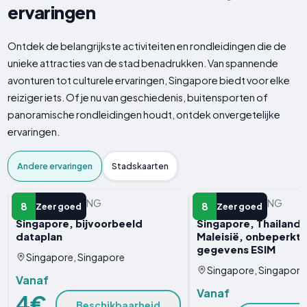
ervaringen
Ontdek de belangrijkste activiteiten en rondleidingen die de
unieke attracties van de stad benadrukken. Van spannende
avonturen tot culturele ervaringen, Singapore biedt voor elke
reiziger iets. Of je nu van geschiedenis, buitensporten of
panoramische rondleidingen houdt, ontdek onvergetelijke
ervaringen.
Andere ervaringen
Stadskaarten
ANDERE ERVARING
ANDERE ERVARING
8
8
Zeer goed
Zeer goed
Singapore, bijvoorbeeld
Singapore, Thailand 
dataplan
Maleisië, onbeperkt
gegevens ESIM
Singapore, Singapore
Singapore, Singapore
Vanaf
Vanaf
4€
Beschikbaarheid