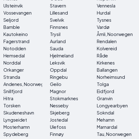
Ulsteinvik
Stavern
Vennesla
Vossevangen
Lillesand
Hurdal
Seljord
Svelvik
Tysnes
Bamble
Finnsnes
Vardø
Kautokeino
Trysil
Åmli, Noorwegen
Fagerstrand
Aurland
Rendalen
Notodden
Sauda
Kolvereid
Hemsedal
Hjelmeland
Råde
Norddal
Leksvik
Kirkenes
Orkanger
Oppdal
Ballangen
Stranda
Ringebu
Norheimsund
Andenes, Noorwegen
Geilo
Tolga
Snillfjord
Magnor
Eidfjord
Hitra
Stokmarknes
Granvin
Torsken
Nesseby
Longyearbyen
Skudeneshavn
Skjeberg
Sokndal
Lyngseidet
Jostedal
Mehamn
Mosterhamn
Ulefoss
Marnardal
Spydeberg
Finnøy
Tau, Noorwegen