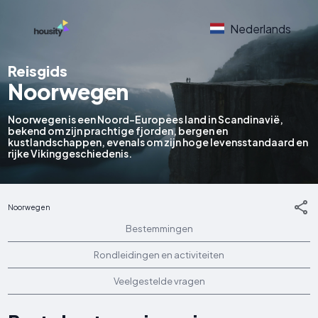
Nederlands
Reisgids
Noorwegen
Noorwegen is een Noord-Europees land in Scandinavië,
bekend om zijn prachtige fjorden, bergen en
kustlandschappen, evenals om zijn hoge levensstandaard en
rijke Vikinggeschiedenis.
Noorwegen
Bestemmingen
Rondleidingen en activiteiten
Veelgestelde vragen