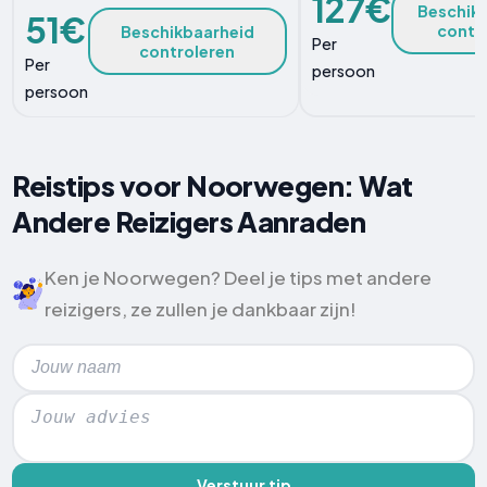
127€
Beschik
51€
contr
Beschikbaarheid
Per
controleren
Per
persoon
persoon
Reistips voor Noorwegen: Wat
Andere Reizigers Aanraden
Ken je Noorwegen? Deel je tips met andere
reizigers, ze zullen je dankbaar zijn!
Verstuur tip