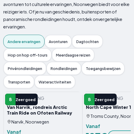
avonturen tot culturele ervaringen, Noorwegen biedt voor elke
reiziger iets. Of je nu van geschiedenis, buitensporten of
panoramische rondleidingen houdt, ontdek onvergetelijke
ervaringen.
Andere ervaringen
Avonturen
Dagtochten
Hop on hop off-tours
Meerdaagse reizen
Privérondleidingen
Rondleidingen
Toegangsbewijzen
Transporten
Wateractiviteiten
ANDERE ERVARING
ANDERE ERVARING
8
8
Zeer goed
Zeer goed
Van Narvik, rondreis Arctic
North Cape Winter T
Train Ride on Ofoten Railway
Troms County, Noor
Narvik, Noorwegen
Vanaf
Vanaf