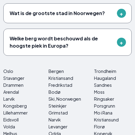
Wat is de grootste stad in Noorwegen?
Welke berg wordt beschouwd als de
hoogste piek in Europa?
Oslo
Bergen
Trondheim
Stavanger
Kristiansand
Haugaland
Drammen
Fredrikstad
Sandnes
Arendal
Bodø
Moss
Larvik
Ski, Noorwegen
Ringsaker
Kongsberg
Steinkjer
Porsgrunn
Lillehammer
Grimstad
Mo i Rana
Eidsvoll
Narvik
Kristiansund
Volda
Levanger
Florø
Melhus
Odda
Kopervik