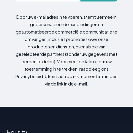
Door uw e-mailadres in te voeren, stemt u ermee in
gepersonaliseerde aanbiedingen en
geautomatiseerde commerciële communicatie te
ontvangen, inclusief promoties over onze
producten en diensten, evenals die van
geselecteerde partners (zonder uw gegevens met
derden te delen). Voor meer details of om uw
toestemming in te trekken, raadpleeg ons
Privacybeleid. U kunt zich op elk moment afmelden
via de link in de e-mail.
Housity