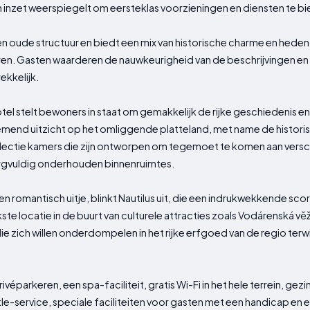
ijn inzet weerspiegelt om eersteklas voorzieningen en diensten te b
en oude structuur en biedt een mix van historische charme en hed
ren. Gasten waarderen de nauwkeurigheid van de beschrijvingen en 
ekkelijk.
otel stelt bewoners in staat om gemakkelijk de rijke geschiedenis e
mend uitzicht op het omliggende platteland, met name de histo
selectie kamers die zijn ontworpen om tegemoet te komen aan vers
orgvuldig onderhouden binnenruimtes.
en romantisch uitje, blinkt Nautilus uit, die een indrukwekkende sco
e locatie in de buurt van culturele attracties zoals Vodárenská vě
e zich willen onderdompelen in het rijke erfgoed van de regio terw
véparkeren, een spa-faciliteit, gratis Wi-Fi in het hele terrein, gezi
e-service, speciale faciliteiten voor gasten met een handicap en ee