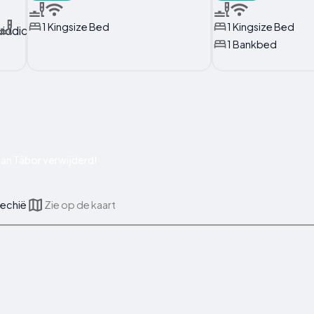
1 Kingsize Bed
1 Kingsize Bed
1 Bankbed
an Tábor verwijderd!
jechië
Zie op de kaart