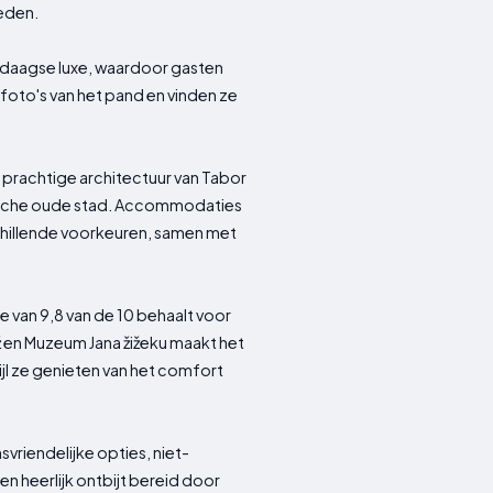
ieden.
endaagse luxe, waardoor gasten
foto's van het pand en vinden ze
n prachtige architectuur van Tabor
rische oude stad. Accommodaties
chillende voorkeuren, samen met
re van 9,8 van de 10 behaalt voor
ž en Muzeum Jana žižeku maakt het
ijl ze genieten van het comfort
nsvriendelijke opties, niet-
n heerlijk ontbijt bereid door