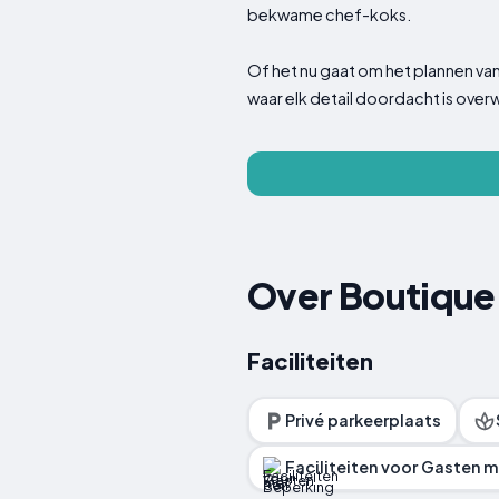
bekwame chef-koks.
Of het nu gaat om het plannen va
waar elk detail doordacht is ove
Over Boutique 
Faciliteiten
Privé parkeerplaats
Faciliteiten voor Gasten 