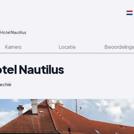
Hotel Nautilus
Kamers
Locatie
Beoordeling
tel Nautilus
jechië