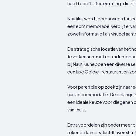
heeft een 4-sterren rating, die z
Nautilus wordt gerenoveerd uit e
een echt memorabel verblijf erva
zowel informatief als visueel aantr
De strategische locatie van het h
te verkennen, met een adembene
bij Nautilus hebben een diverse 
een luxe Goldie -restaurant en z
Voor paren die op zoek zijn naar e
hun accommodatie. De belangrijkst
een ideale keuze voor diegenen di
van thuis.
Extra voordelen zijn onder meer pri
rokende kamers, luchthaven shuttl