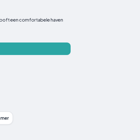
belooft een comfortabele haven
amer