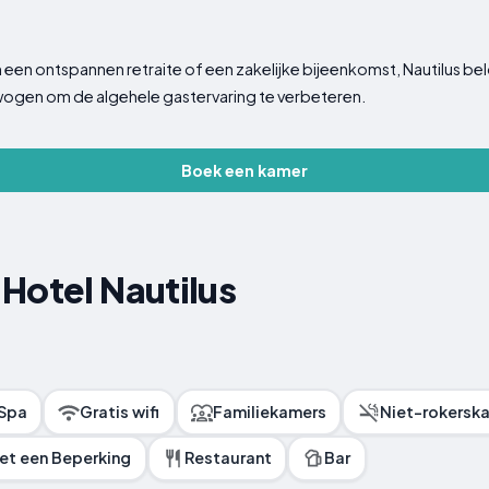
n een ontspannen retraite of een zakelijke bijeenkomst, Nautilus 
rwogen om de algehele gastervaring te verbeteren.
Boek een kamer
Hotel Nautilus
Spa
Gratis wifi
Familiekamers
Niet-rokersk
met een Beperking
Restaurant
Bar