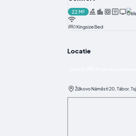
22 M²
1 Kingsize Bed
Locatie
98 m
Slechts
van het centrum v
Žižkovo Náměstí 20, Tábor, Ts