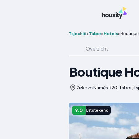
Tsjechië
>
Tábor
>
Hotels
>
Boutique 
Overzicht
Boutique Ho
Žižkovo Náměstí 20, Tábor, Ts
9.0
Uitstekend