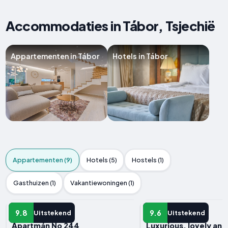
Accommodaties in Tábor, Tsjechië
Appartementen in Tábor
Hotels in Tábor
Appartementen (9)
Hotels (5)
Hostels (1)
Gasthuizen (1)
Vakantiewoningen (1)
APPARTEMENT
APPARTEMENT
9.8
9.6
Uitstekend
Uitstekend
Apartmán No 244
Luxurious, lovely an