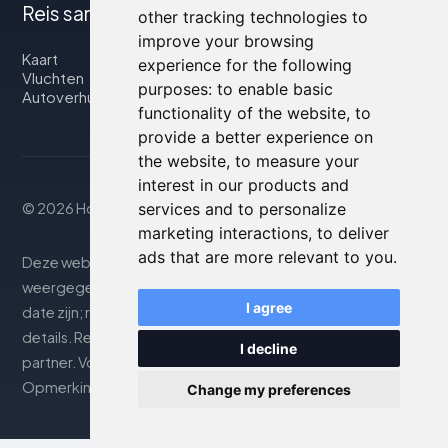
Reis samen met ons
other tracking technologies to
improve your browsing
Kaart
experience for the following
Vluchten
purposes:
to enable basic
Autoverhuur
functionality of the website
,
to
provide a better experience on
the website
,
to measure your
interest in our products and
services and to personalize
© 2026 Housity.net
marketing interactions
,
to deliver
ads that are more relevant to you
.
Deze website biedt informatie uitsluitend ter. De
weergegeven informatie kan onnauwkeurig of niet up-to-
I agree
date zijn; raadpleeg de officiële website voor nauwkeurige
details. Reserveringen worden afgehandeld door onze
I decline
partner. Voor meer details, zie de sectie Juridische
Opmerkingen
Change my preferences