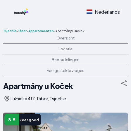
Nederlands
Tsjechië
>
Tábor
>
Appartementen
>
Apartmány U Koček
Overzicht
Locatie
Beoordelingen
Veelgestelde vragen
Apartmány u Koček
Lužnická 417, Tábor, Tsjechië
8.5
Zeer goed