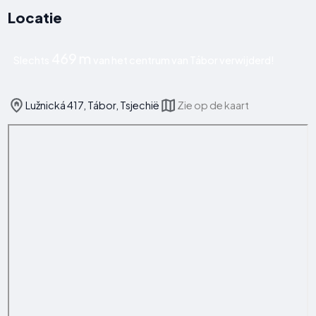
Locatie
469 m
Slechts
van het centrum van Tábor verwijderd!
Lužnická 417, Tábor, Tsjechië
Zie op de kaart