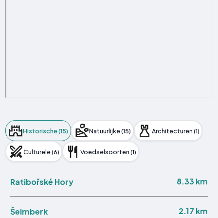
Historische (15)
Natuurlijke (15)
Architecturen (1)
Culturele (6)
Voedselsoorten (1)
8.33 km
Ratibořské Hory
2.17 km
Šelmberk