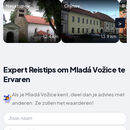
Neustupov
Chýnov
Bor
>
12.4 km
13.9 km
Expert Reistips om Mladá Vožice te
Ervaren
Als je Mladá Vožice kent, deel dan je advies met
anderen. Ze zullen het waarderen!