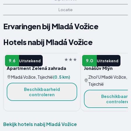
Locatie
Ervaringen bij Mladá Vožice
Hotels nabij Mladá Vožice
APPARTEMENT
LANDHUIS
9.6
9.0
Uitstekend
Uitstekend
Apartment Zelená zahrada
Jonášův Mlýn
Mladá Vožice, Tsjechië
(0.5 km)
Zhoř U Mladé Vožice,
Tsjechië
Beschikbaarheid
controleren
Beschikbaarh
controlere
Bekijk hotels nabij Mladá Vožice