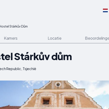
Hostel Stárkův Dům
Kamers
Locatie
Beoordeling
tel Stárkův dům
zech Republic, Tsjechië