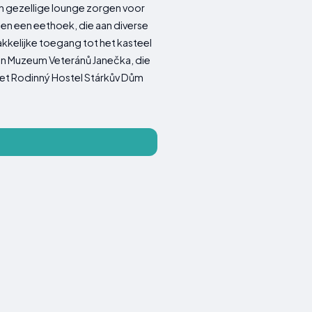
en gezellige lounge zorgen voor
 en een eethoek, die aan diverse
kkelijke toegang tot het kasteel
 en Muzeum Veteránů Janečka, die
 het Rodinný Hostel Stárkův Dům