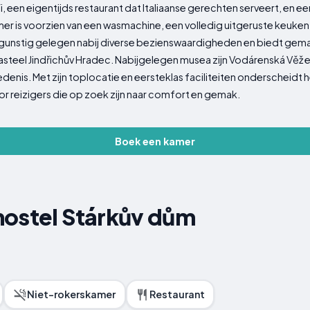
 een eigentijds restaurant dat Italiaanse gerechten serveert, en e
mer is voorzien van een wasmachine, een volledig uitgeruste keuken
 gunstig gelegen nabij diverse bezienswaardigheden en biedt gema
asteel Jindřichův Hradec. Nabijgelegen musea zijn Vodárenská Věž
iedenis. Met zijn toplocatie en eersteklas faciliteiten onderscheidt
or reizigers die op zoek zijn naar comfort en gemak.
Boek een kamer
hostel Stárkův dům
Niet-rokerskamer
Restaurant