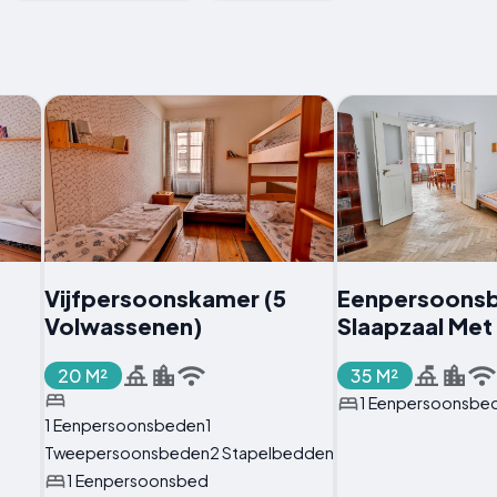
Vijfpersoonskamer (5
Eenpersoonsb
Volwassenen)
Slaapzaal Met
20 M²
35 M²
1 Eenpersoonsbe
1 Eenpersoonsbeden1
Tweepersoonsbeden2 Stapelbedden
1 Eenpersoonsbed