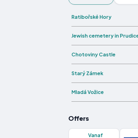
Ratibořské Hory
Jewish cemetery in Prudic
Chotoviny Castle
Starý Zámek
Mladá Vožice
Offers
Vanaf