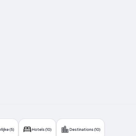
lijke (5)
Hotels (10)
Destinations (10)