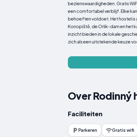
bezienswaardigheden. Gratis WiFi,
een comfortabel verblijf. Elke ka
behoeften voldoet. Het hostel is
Konopiště, de Orlik-dam en het k
inzicht bieden in de lokale gesch
zich als een uitstekende keuze vo
Over Rodinný 
Faciliteiten
Parkeren
Gratis wifi