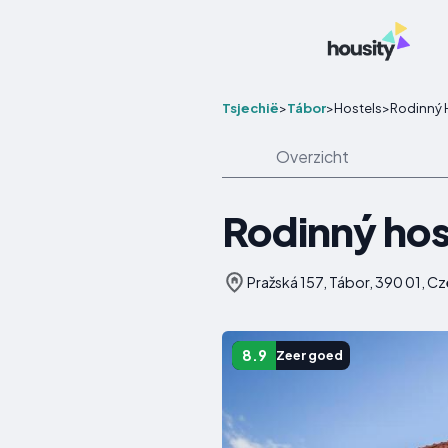
Tsjechië
>
Tábor
>
Hostels
>
Rodinný 
Overzicht
Rodinný hos
Pražská 157, Tábor, 390 01, C
8.9
Zeer goed