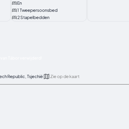
En
1 Tweepersoonsbed
2 Stapelbedden
van Tábor verwijderd!
zech Republic, Tsjechië
Zie op de kaart