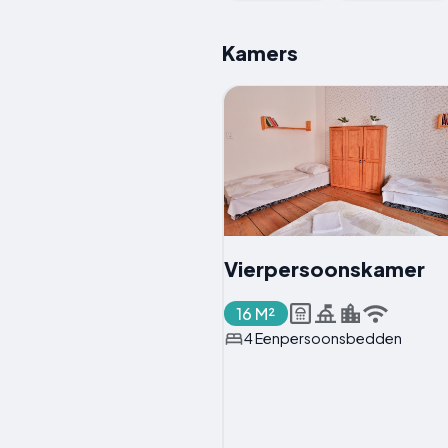
Kamers
Vierpersoonskamer
16 M²
4 Eenpersoonsbedden