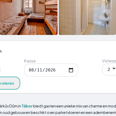
n
Kassa
Volwa
roleren
tárkův Dům in
Tábor
biedt gasten een unieke mix van charme en mo
en oud gebouw en beschikt over parketvloeren en een adembenem