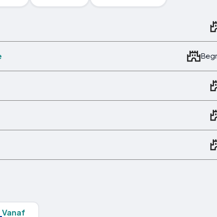
e
Begr
Vanaf