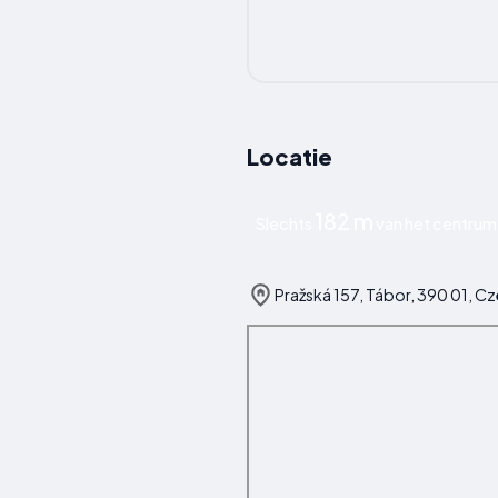
Locatie
182 m
Slechts
van het centrum 
Pražská 157, Tábor, 390 01, C