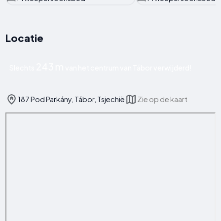
Locatie
243 m
Slechts
van het centrum van Tábor verwijderd!
187 Pod Parkány, Tábor, Tsjechië
Zie op de kaart