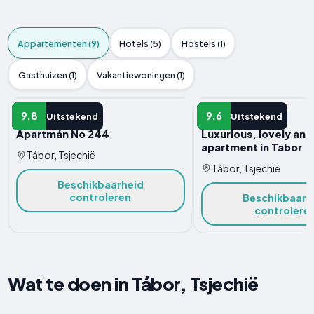
Appartementen (9)
Hotels (5)
Hostels (1)
Gasthuizen (1)
Vakantiewoningen (1)
APPARTEMENT
APPARTEMENT
9.8
9.6
Uitstekend
Uitstekend
Apartmán No 244
Luxurious, lovely an
apartment in Tabor
Tábor, Tsjechië
Tábor, Tsjechië
Beschikbaarheid
controleren
Beschikbaarh
controlere
Wat te doen in Tábor, Tsjechië