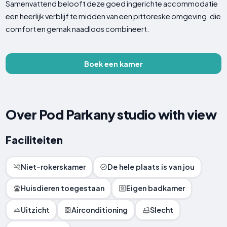
Samenvattend belooft deze goed ingerichte accommodatie
een heerlijk verblijf te midden van een pittoreske omgeving, die
comfort en gemak naadloos combineert.
Boek een kamer
Over Pod Parkany studio with view
Faciliteiten
Niet-rokerskamer
De hele plaats is van jou
Huisdieren toegestaan
Eigen badkamer
Uitzicht
Airconditioning
Slecht