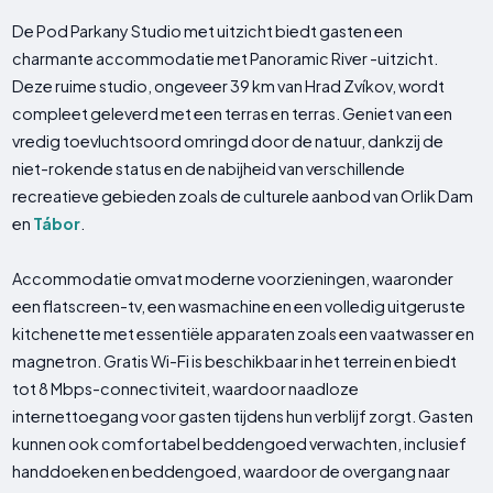
De Pod Parkany Studio met uitzicht biedt gasten een
charmante accommodatie met Panoramic River -uitzicht.
Deze ruime studio, ongeveer 39 km van Hrad Zvíkov, wordt
compleet geleverd met een terras en terras. Geniet van een
vredig toevluchtsoord omringd door de natuur, dankzij de
niet-rokende status en de nabijheid van verschillende
recreatieve gebieden zoals de culturele aanbod van Orlik Dam
en
Tábor
.
Accommodatie omvat moderne voorzieningen, waaronder
een flatscreen-tv, een wasmachine en een volledig uitgeruste
kitchenette met essentiële apparaten zoals een vaatwasser en
magnetron. Gratis Wi-Fi is beschikbaar in het terrein en biedt
tot 8 Mbps-connectiviteit, waardoor naadloze
internettoegang voor gasten tijdens hun verblijf zorgt. Gasten
kunnen ook comfortabel beddengoed verwachten, inclusief
handdoeken en beddengoed, waardoor de overgang naar