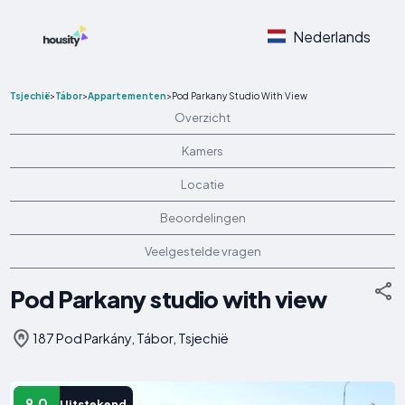
Nederlands
Tsjechië
>
Tábor
>
Appartementen
>
Pod Parkany Studio With View
Overzicht
Kamers
Locatie
Beoordelingen
Veelgestelde vragen
Pod Parkany studio with view
187 Pod Parkány, Tábor, Tsjechië
9.0
Uitstekend