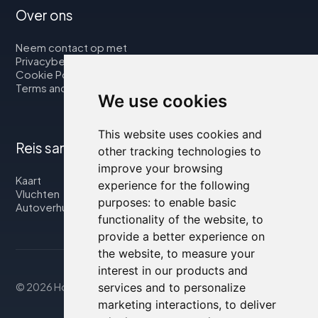
Over ons
Neem contact op met
Privacybeleid
Cookie Policy
Terms and Conditions
We use cookies
This website uses cookies and
Reis samen met ons
other tracking technologies to
improve your browsing
Kaart
experience for the following
Vluchten
purposes:
to enable basic
Autoverhuur
functionality of the website
,
to
provide a better experience on
the website
,
to measure your
interest in our products and
© 2026 Housity.net
services and to personalize
marketing interactions
,
to deliver