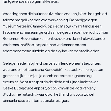
rustgevende slaap gemakkelijk is.
Voor degenen die buitenactiviteiten zoeken, biedt het gebied
talloze mogelijkheden voor verkenning. De nabijgelegen
Muséum Veteránů Janecký, op slechts 6,9 km afstand, is een
fascinerend museum gewijd aan de geschiedenis en cultuur van
Bohemen. Bovendien kunnen bezoekers de indrukwekkende
Vodárenská věž op loopafstand verkennen en een
adembenemend uitzicht op de skyline van de stad bieden.
Gelegen in de nabijheid van verschillende oriëntatiepunten,
waaronder het iconische Konopiště -kasteel, kunnen gasten
gemakkelijk hun vrije tijd combineren met sightseeing -
excursies. Voor transport is de dichtstbijzijnde luchthaven
Ceske Budejovice Airport, op 65 km van de Pod Parkany
Studio, met uitzicht, waardoor het handig is voor zowel
binnenlandse als internationale reizigers.