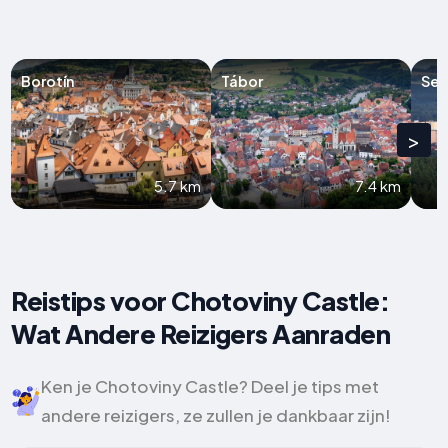
Borotín
Tábor
Sez
>
5.7 km
7.4 km
Reistips voor Chotoviny Castle:
Wat Andere Reizigers Aanraden
Ken je Chotoviny Castle? Deel je tips met
andere reizigers, ze zullen je dankbaar zijn!