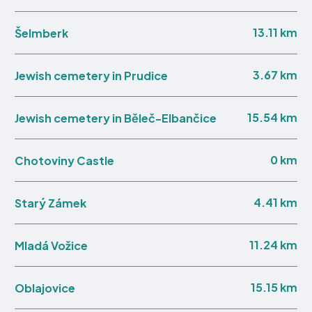
13.11 km
Šelmberk
3.67 km
Jewish cemetery in Prudice
15.54 km
Jewish cemetery in Běleč-Elbančice
0 km
Chotoviny Castle
4.41 km
Starý Zámek
11.24 km
Mladá Vožice
15.15 km
Oblajovice