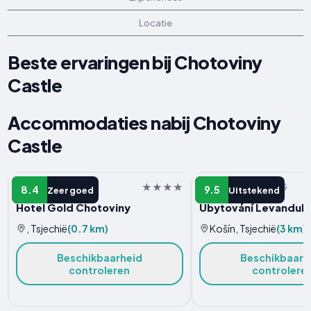
Locatie
Beste ervaringen bij Chotoviny
Castle
Accommodaties nabij Chotoviny
Castle
HOTEL
VAKANTIEWONING
8.4
9.5
Zeer goed
Uitstekend
Hotel Gold Chotoviny
Ubytování Levandule
, Tsjechië
(0.7 km)
Košín, Tsjechië
(3 km)
Beschikbaarheid
Beschikbaarh
controleren
controlere