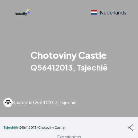
Nederlands
Chotoviny Castle
Q56412013, Tsjechië
Kasteel in Q56412013, Tsjechië
Tsjechië
>
Q56412013
>
Chotoviny Castle
Experiences