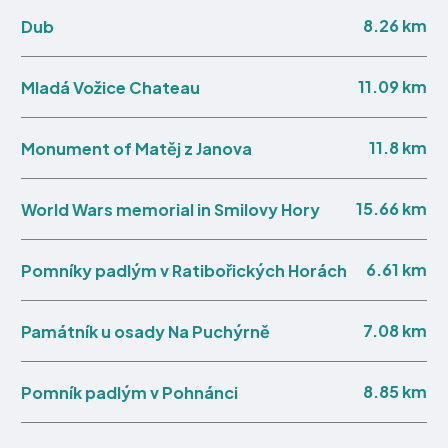
8.26 km
Dub
11.09 km
Mladá Vožice Chateau
11.8 km
Monument of Matěj z Janova
15.66 km
World Wars memorial in Smilovy Hory
6.61 km
Pomníky padlým v Ratibořických Horách
7.08 km
Památník u osady Na Puchýrně
8.85 km
Pomník padlým v Pohnánci