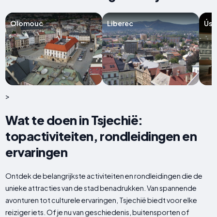
Olomouc
Liberec
Úst
>
Wat te doen in Tsjechië:
topactiviteiten, rondleidingen en
ervaringen
Ontdek de belangrijkste activiteiten en rondleidingen die de
unieke attracties van de stad benadrukken. Van spannende
avonturen tot culturele ervaringen, Tsjechië biedt voor elke
reiziger iets. Of je nu van geschiedenis, buitensporten of