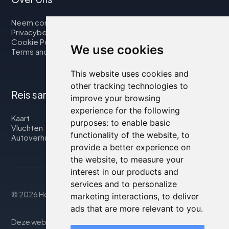
Neem contact op met
Privacybeleid
Cookie Policy
We use cookies
Terms and Conditions
This website uses cookies and
other tracking technologies to
Reis samen met ons
improve your browsing
experience for the following
Kaart
purposes:
to enable basic
Vluchten
functionality of the website
,
to
Autoverhuur
provide a better experience on
the website
,
to measure your
interest in our products and
services and to personalize
© 2026 Housity.net
marketing interactions
,
to deliver
ads that are more relevant to you
.
Deze website biedt informatie uitsluitend ter. De