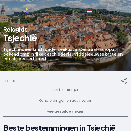
Nederlands
Reisgids
Tsjechië
Tsjechië is een land zonder zeekust in Centraal-Europa,
bekend om zijn rijke geschiedenis, middeleeuwse kastelen
en cultureel erfgoed.
Tsjechië
Bestemmingen
Rondleidingen en activiteiten
Veelgestelde vragen
Beste bestemmingen in Tsjechië