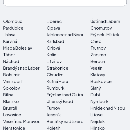
Olomouc
Liberec
Ústí nad Labem
Pardubice
Opava
Chomutov
Jihlava
Jablonec nad Nisou
Frýdek-Místek
Karviná
Karlsbad
Cheb
Mladá Boleslav
Orlová
Trutnov
Tábor
Kolín
Znojmo
Náchod
Litvínov
Beroun
Brandýs nad Labem-Stará Boleslav
Strakonice
Vsetín
Bohumín
Chrudim
Klatovy
Varnsdorf
Kutná Hora
Boskovice
Sokolov
Rumburk
Slaný
Bílina
Frýdlant nad Ostravicí
Dubí
Blansko
Uherský Brod
Nymburk
Bruntál
Turnov
Hrádek nad Nisou
Lovosice
Jeseník
Litovel
Veselí nad Moravou
Benátky nad Jizerou
Nejdek
Neratovice
Kojetín
Hlinsko