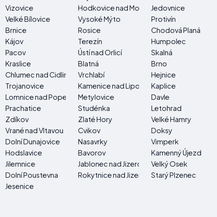
Vizovice
Hodkovice nad Mohelkou
Jedovnice
Velké Bílovice
Vysoké Mýto
Protivín
Brnice
Rosice
Chodová Planá
Kájov
Terezín
Humpolec
Pacov
Ústí nad Orlicí
Skalná
Kraslice
Blatná
Brno
Chlumec nad Cidlinou
Vrchlabí
Hejnice
Trojanovice
Kamenice nad Lipou
Kaplice
Lomnice nad Popelkou
Metylovice
Davle
Prachatice
Studénka
Letohrad
Zdíkov
Zlaté Hory
Velké Hamry
Vrané nad Vltavou
Cvikov
Doksy
Dolní Dunajovice
Nasavrky
Vimperk
Hodslavice
Bavorov
Kamenný Újezd
Jilemnice
Jablonec nad Jizerou
Velký Osek
Dolní Poustevna
Rokytnice nad Jizerou
Starý Plzenec
Jesenice