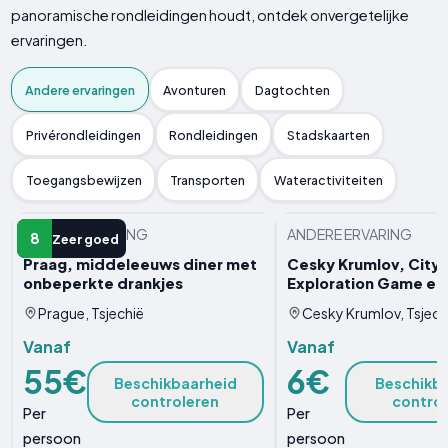
panoramische rondleidingen houdt, ontdek onvergetelijke
ervaringen.
Andere ervaringen
Avonturen
Dagtochten
Privérondleidingen
Rondleidingen
Stadskaarten
Toegangsbewijzen
Transporten
Wateractiviteiten
ANDERE ERVARING
ANDERE ERVARING
8
Zeer goed
Praag, middeleeuws diner met
Cesky Krumlov, City
onbeperkte drankjes
Exploration Game en
Prague, Tsjechië
Cesky Krumlov, Tsjech
Vanaf
Vanaf
55€
6€
Beschikbaarheid
Beschikb
controleren
contro
Per
Per
persoon
persoon