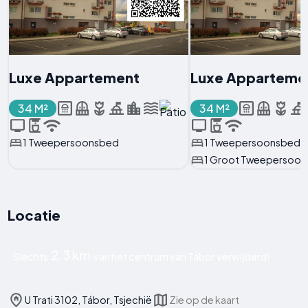
Luxe Appartement
Luxe Apparteme
34 M²
34 M²
1 Tweepersoonsbed
1 Tweepersoonsbed
1 Groot Tweepersoo
Locatie
2.3 km
Slechts
van het centrum van Tábor verwijderd!
U Trati 3102, Tábor, Tsjechië
Zie op de kaart