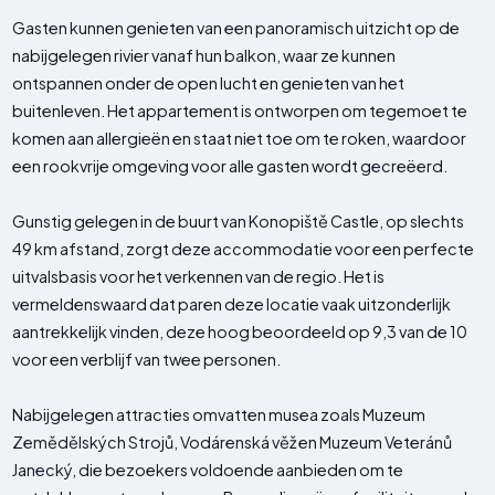
Gasten kunnen genieten van een panoramisch uitzicht op de
nabijgelegen rivier vanaf hun balkon, waar ze kunnen
ontspannen onder de open lucht en genieten van het
buitenleven. Het appartement is ontworpen om tegemoet te
komen aan allergieën en staat niet toe om te roken, waardoor
een rookvrije omgeving voor alle gasten wordt gecreëerd.
Gunstig gelegen in de buurt van Konopiště Castle, op slechts
49 km afstand, zorgt deze accommodatie voor een perfecte
uitvalsbasis voor het verkennen van de regio. Het is
vermeldenswaard dat paren deze locatie vaak uitzonderlijk
aantrekkelijk vinden, deze hoog beoordeeld op 9,3 van de 10
voor een verblijf van twee personen.
Nabijgelegen attracties omvatten musea zoals Muzeum
Zemědělských Strojů, Vodárenská věž en Muzeum Veteránů
Janecký, die bezoekers voldoende aanbieden om te