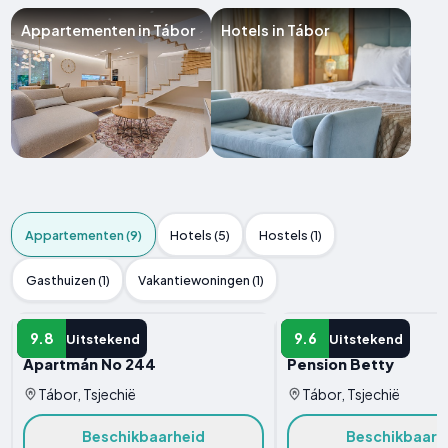
Appartementen in Tábor
Hotels in Tábor
Appartementen (9)
Hotels (5)
Hostels (1)
Gasthuizen (1)
Vakantiewoningen (1)
APPARTEMENT
APPARTEMENT
9.8
9.6
Uitstekend
Uitstekend
Apartmán No 244
Pension Betty
Tábor, Tsjechië
Tábor, Tsjechië
Beschikbaarheid
Beschikbaarh