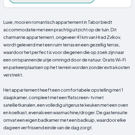
Luxe, mooi en romantisch appartement in Tabor biedt
accommodatie met een prachtig uitzicht op de tuin. Dit
charmante appartement, ongeveer 41 km van Hrad Zvíkov,
wordt geleverd met een ruim terras en een gezellig terras,
waardoor het perfect is voor diegenen die op zoek zijn naar
een ontspannende uitje omringd door de natuur. Gratis Wi-Fi
en parkeerplaatsen op het terrein worden zonder extra kosten
verstrekt.
Het appartement heeft een comfortabele opstelling met 1
slaapkamer, compleet met een flatscreen-tv met
satellietkanalen, een volledig uitgeruste keuken met een oven
en koelkast, evenals een wasmachine/droger. De gastensuite
omvat een eigen badkamer met een badkuip, waardoor elke
dag een verfrissend einde van de dag zorgt.