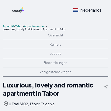
Nederlands
Tsjechië
>
Tábor
>
Appartementen
>
Luxurious, Lovely And Romantic Apartment In Tabor
Overzicht
Kamers
Locatie
Beoordelingen
Veelgestelde vragen
Luxurious, lovely and romantic
apartment in Tabor
U Trati 3102, Tábor, Tsjechië