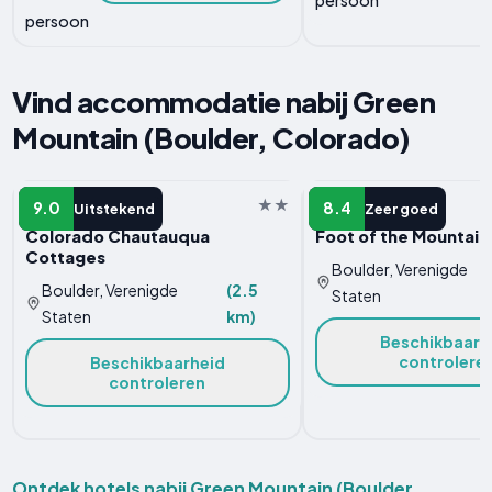
persoon
Vind accommodatie nabij Green
Mountain (Boulder, Colorado)
HOTEL
MOTEL
9.0
8.4
Uitstekend
Zeer goed
Colorado Chautauqua
Foot of the Mountain
Cottages
Boulder, Verenigde
Boulder, Verenigde
(2.5
Staten
Staten
km)
Beschikbaarh
controlere
Beschikbaarheid
controleren
Ontdek hotels nabij Green Mountain (Boulder,