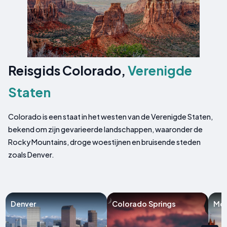
Reisgids Colorado,
Verenigde
Staten
Colorado is een staat in het westen van de Verenigde Staten,
bekend om zijn gevarieerde landschappen, waaronder de
Rocky Mountains, droge woestijnen en bruisende steden
zoals Denver.
Denver
Colorado Springs
Mon