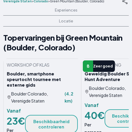
Verenigde Staten
>
Colorado
>
Green Mountain (Boulder, Colorado)
Experiences
Locatie
Topervaringen bij Green Mountain
(Boulder, Colorado)
WORKSHOP OF KLAS
ANDERE ERVARING
8
Zeer goed
Boulder, smartphone
Geweldig Boulder S
speurtocht tournee met
Hunt Adventure
externe gids
Boulder Colorado,
Boulder Colorado,
(4.2
Verenigde Staten
Verenigde Staten
km)
Vanaf
Vanaf
40€
Beschikb
23€
contro
Beschikbaarheid
Per
controleren
Per
persoon