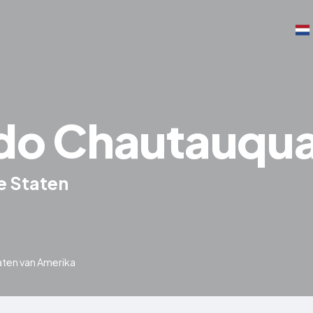
do Chautauqu
e Staten
aten van Amerika