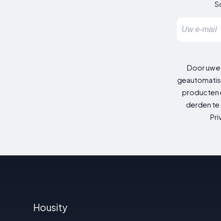
Sc
Door uw e
geautomatise
producten e
derden te 
Pri
Housity