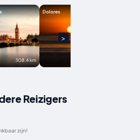
e
Dolores
>
308.4 km
371.5 km
dere Reizigers
kbaar zijn!