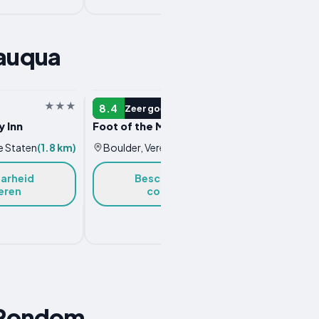
auqua
MOTEL
HOTEL
8.4
8.1
Zeer goed
Z
y Inn
Foot of the Mountain Motel
Baseca
e Staten
(1.8 km)
Boulder, Verenigde Staten
(2.1 km)
Bould
arheid
Beschikbaarheid
eren
controleren
n Rondom