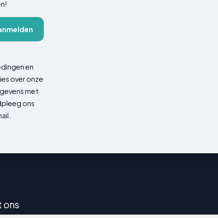
en!
anmelden
edingen en
ies over onze
gegevens met
adpleeg ons
ail.
t ons