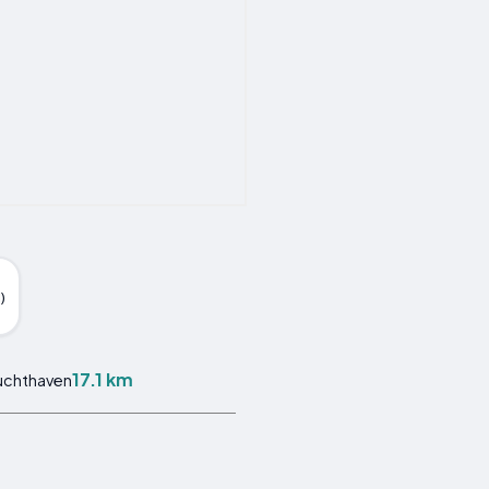
)
17.1 km
uchthaven