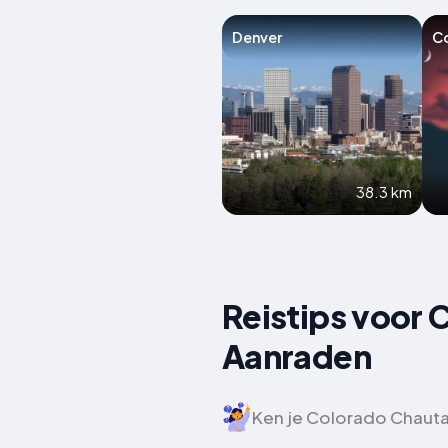
Denver
Co
38.3 km
Reistips voor
Aanraden
Ken je Colorado Chautauq