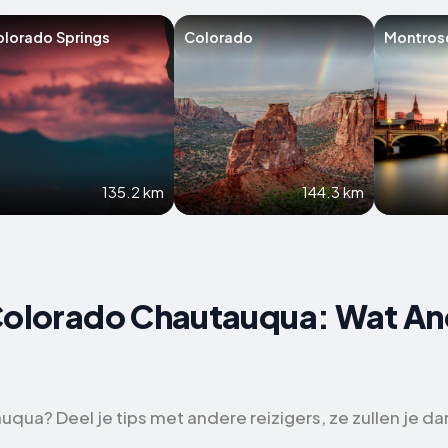
lorado Springs
Colorado
Montros
135.2 km
144.3 km
 Colorado Chautauqua: Wat An
ua? Deel je tips met andere reizigers, ze zullen je dan