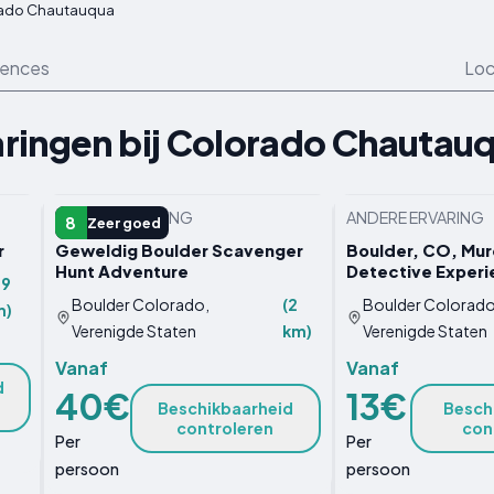
ado Chautauqua
iences
Loc
ringen bij Colorado Chautau
ANDERE ERVARING
ANDERE ERVARING
8
Zeer goed
r
Geweldig Boulder Scavenger
Boulder, CO, Mur
Hunt Adventure
Detective Experi
.9
Boulder Colorado,
(2
Boulder Colorado
m)
Verenigde Staten
km)
Verenigde Staten
Vanaf
Vanaf
d
40€
13€
Beschikbaarheid
Besch
controleren
con
Per
Per
persoon
persoon