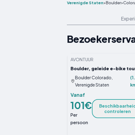
Verenigde Staten
>
Boulder
>
Color
Exper
Bezoekerserva
AVONTUUR
Boulder, geleide e-bike tou
Boulder Colorado,
(1
Verenigde Staten
k
Vanaf
101€
Beschikbaarhei
controleren
Per
persoon