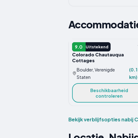
Accommodatieo
HOTEL
9.0
Uitstekend
Colorado Chautauqua
Cottages
Boulder, Verenigde
(0.1
Staten
km)
Beschikbaarheid
controleren
Bekijk verblijfsopties nabi
Locatie, Nabi