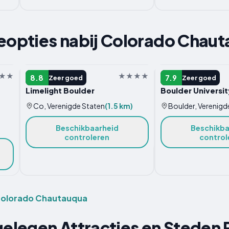
pties nabij Colorado Chaut
HOTEL
MOTEL
8.8
7.9
Zeer goed
Zeer goed
Limelight Boulder
Boulder Universit
Co, Verenigde Staten
(1.5 km)
Boulder, Verenigd
Beschikbaarheid
Beschikba
controleren
control
j Colorado Chautauqua
jgelegen Attracties en Stede