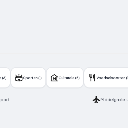
e (6)
Sporten (1)
Culturele (5)
Voedselsoorten (1
rport
Middelgrote l