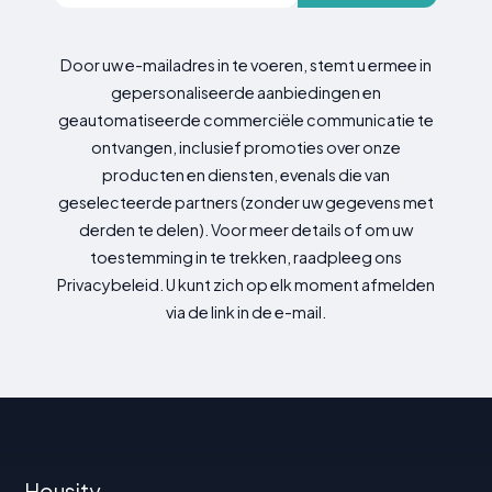
Door uw e-mailadres in te voeren, stemt u ermee in
gepersonaliseerde aanbiedingen en
geautomatiseerde commerciële communicatie te
ontvangen, inclusief promoties over onze
producten en diensten, evenals die van
geselecteerde partners (zonder uw gegevens met
derden te delen). Voor meer details of om uw
toestemming in te trekken, raadpleeg ons
Privacybeleid. U kunt zich op elk moment afmelden
via de link in de e-mail.
Housity