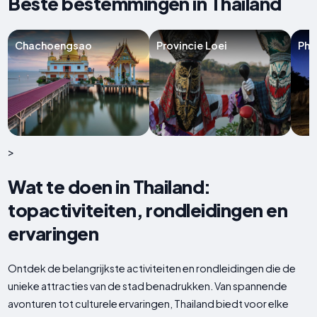
Beste bestemmingen in Thailand
Chachoengsao
Provincie Loei
Phr
>
Wat te doen in Thailand:
topactiviteiten, rondleidingen en
ervaringen
Ontdek de belangrijkste activiteiten en rondleidingen die de
unieke attracties van de stad benadrukken. Van spannende
avonturen tot culturele ervaringen, Thailand biedt voor elke