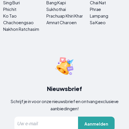
Sing Buri
Bang Kapi
Chai Nat
Phichit
Sukhothai
Phrae
Ko Tao
Prachuap Khiri Khan
Lampang
Chachoengsao
Amnat Charoen
Sa Kaeo
Nakhon Ratchasima
Nieuwsbrief
Schrijf je in voor onze nieuwsbrief en ontvang exclusieve
aanbiedingen!
Aanmelden