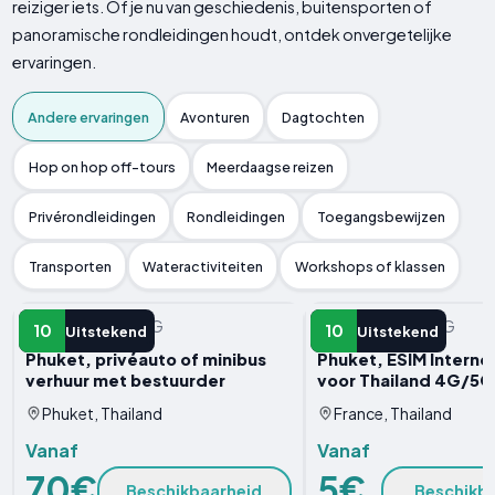
reiziger iets. Of je nu van geschiedenis, buitensporten of
panoramische rondleidingen houdt, ontdek onvergetelijke
ervaringen.
Andere ervaringen
Avonturen
Dagtochten
Hop on hop off-tours
Meerdaagse reizen
Privérondleidingen
Rondleidingen
Toegangsbewijzen
Transporten
Wateractiviteiten
Workshops of klassen
ANDERE ERVARING
ANDERE ERVARING
10
10
Uitstekend
Uitstekend
Phuket, privéauto of minibus
Phuket, ESIM Internet
verhuur met bestuurder
voor Thailand 4G/5G
Phuket, Thailand
France, Thailand
Vanaf
Vanaf
70€
5€
Beschikbaarheid
Beschikb