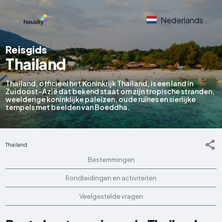
Nederlands
Reisgids
Thailand
Thailand, officieel het Koninkrijk Thailand, is een land in
Zuidoost-Azië dat bekend staat om zijn tropische stranden,
weelderige koninklijke paleizen, oude ruïnes en sierlijke
tempels met beelden van Boeddha.
Thailand
Bestemmingen
Rondleidingen en activiteiten
Veelgestelde vragen