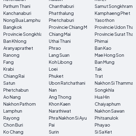
Pathum Thani
Chanthaburi
Samut Songkhram
Kanchanaburi
Phatthalung
Kamphaeng Phet
Nong Bua Lamphu
Phetchaburi
Yasothon
Bangkok
Provincie Chiang Mai
Provincie Udon Than
Provincie Songkhla
Chiang Mai
Provincie Surat Than
Ban Khlong
Uthai Thani
Phimai
Aranyaprathet
Phrao
Ban Kao
Ranong
Lang Suan
Mae Hong Son
Fang
Koh Libong
Ban Mung
Krabi
Loei
Tak
Chiang Rai
Phuket
Trat
Satun
Ubon Ratchathani
Nakhon Si Thammar
Phetchabun
Nan
Songkhla
Ao Nang
Ang Thong
Hua Hin
Nakhon Pathom
Khon Kaen
Chaiyaphum
Lamphun
Narathiwat
Nakhon Sawan
Rayong
Phra Nakhon Si Ayutthaya
Phitsanulok
Chon Buri
Pai
Phayao
Ko Chang
Surin
Si Sa Ket