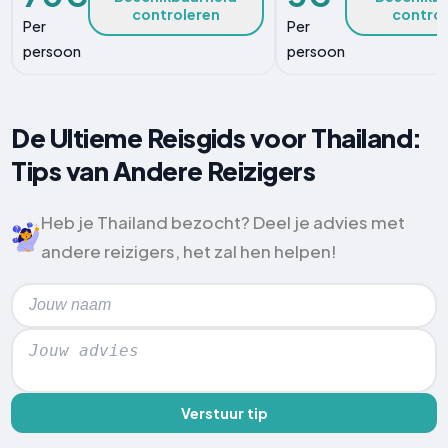
controleren
contro
Per
Per
persoon
persoon
De Ultieme Reisgids voor Thailand:
Tips van Andere Reizigers
Heb je Thailand bezocht? Deel je advies met
andere reizigers, het zal hen helpen!
Verstuur tip