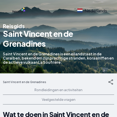
Nederlands
Reisgids
Saint Vincent en de
Grenadines
Saint Vincent en de Grenadines is een eilandstaat in de
Caraïben, bekend om zijn prachtige stranden, koraalriffen en
de actieve vulkaan La Soufrière.
Saint Vincent en de Grenadines
Rondleidingen en activiteiten
Veelgestelde vragen
Wat te doen in Saint Vincent en de