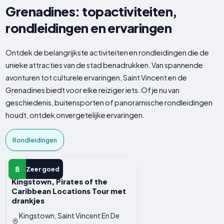
Grenadines: topactiviteiten,
rondleidingen en ervaringen
Ontdek de belangrijkste activiteiten en rondleidingen die de
unieke attracties van de stad benadrukken. Van spannende
avonturen tot culturele ervaringen, Saint Vincent en de
Grenadines biedt voor elke reiziger iets. Of je nu van
geschiedenis, buitensporten of panoramische rondleidingen
houdt, ontdek onvergetelijke ervaringen.
Rondleidingen
RONDLEIDING
8
Zeer goed
Kingstown, Pirates of the
Caribbean Locations Tour met
drankjes
Kingstown, Saint Vincent En De