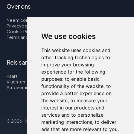
Over ons
Neem contact op met
Privacybeleid
Cookie Policy
We use cookies
Terms and Conditions
This website uses cookies and
other tracking technologies to
Reis samen met ons
improve your browsing
experience for the following
Kaart
purposes:
to enable basic
Vluchten
functionality of the website
,
to
Autoverhuur
provide a better experience on
the website
,
to measure your
interest in our products and
services and to personalize
© 2026 Housity.net
marketing interactions
,
to deliver
ads that are more relevant to you
.