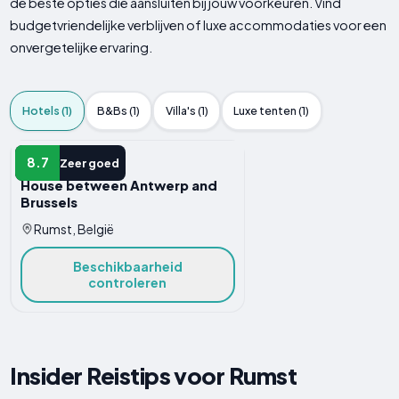
de beste opties die aansluiten bij jouw voorkeuren. Vind
budgetvriendelijke verblijven of luxe accommodaties voor een
onvergetelijke ervaring.
Hotels (1)
B&Bs (1)
Villa's (1)
Luxe tenten (1)
HOTEL
8.7
Zeer goed
House between Antwerp and
Brussels
Rumst, België
Beschikbaarheid
controleren
Insider Reistips voor Rumst