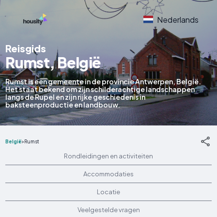
Nederlands
Reisgids
Rumst, België
Rumst is een gemeente in de provincie Antwerpen, België.
Het staat bekend om zijn schilderachtige landschappen
langs de Rupel en zijn rijke geschiedenis in
baksteenproductie en landbouw.
België
>
Rumst
Rondleidingen en activiteiten
Accommodaties
Locatie
Veelgestelde vragen