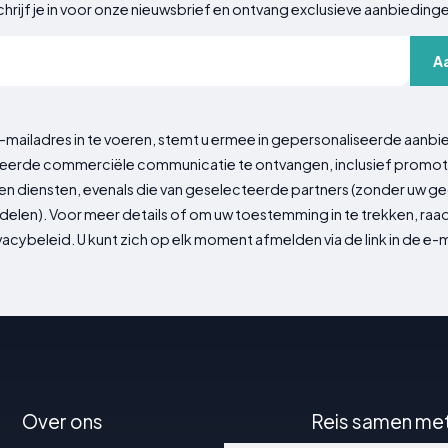
hrijf je in voor onze nieuwsbrief en ontvang exclusieve aanbieding
A
-mailadres in te voeren, stemt u ermee in gepersonaliseerde aanbi
erde commerciële communicatie te ontvangen, inclusief promot
n diensten, evenals die van geselecteerde partners (zonder uw 
delen). Voor meer details of om uw toestemming in te trekken, ra
vacybeleid. U kunt zich op elk moment afmelden via de link in de e-m
Over ons
Reis samen me