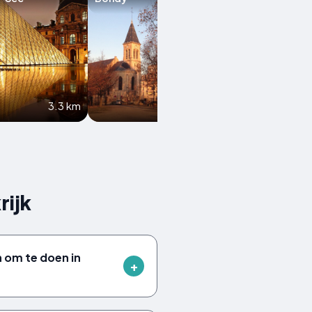
3.3 km
3.4 km
rijk
n om te doen in