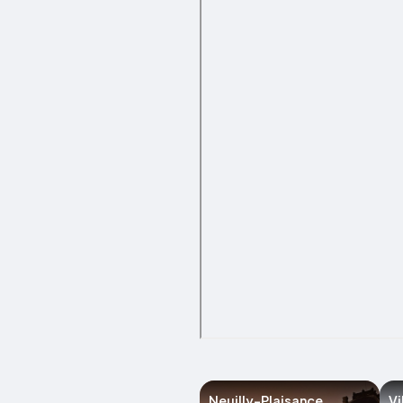
Neuilly-Plaisance
V