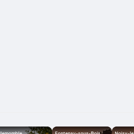
illemomble
Fontenay-sous-Bois
Noisy-l