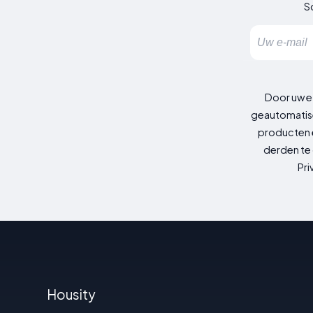
Sc
Door uw e
geautomatise
producten e
derden te 
Pri
Housity