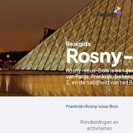
Reisgids
Rosny-
Rosny-sous-Bois is een ge
van Parijs, Frankrijk, beke
2, en de nabijheid van het 
Frankrijk
>
Rosny-sous-Bois
Rondleidingen en
activiteiten