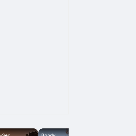
e-Sec
Bondy
Neuilly-sur-Ma