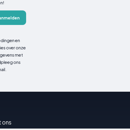
en!
anmelden
edingen en
ies over onze
gegevens met
adpleeg ons
ail.
t ons