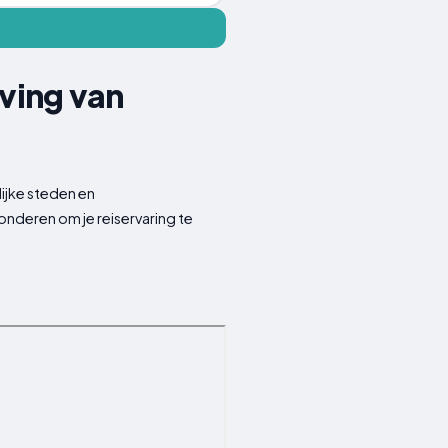
ving van
ijke steden en
nderen om je reiservaring te