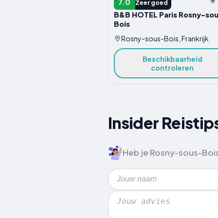
HOTEL
7.0
Zeer goed
B&B HOTEL Paris Rosny-so
Bois
Rosny-sous-Bois, Frankrijk
Beschikbaarheid
controleren
Insider Reisti
Heb je Rosny-sous-Bois 