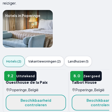
reiziger.
Hotels in Poperinge
Hotels (2)
Vakantiewoningen (2)
Landhuizen (1)
HOTEL
HOTEL
9.2
8.0
Uitstekend
Zeer goed
Guesthouse de la Paix
Talbot House
Poperinge, België
Poperinge, België
Beschikbaarheid
Beschikbaarh
controleren
controlere