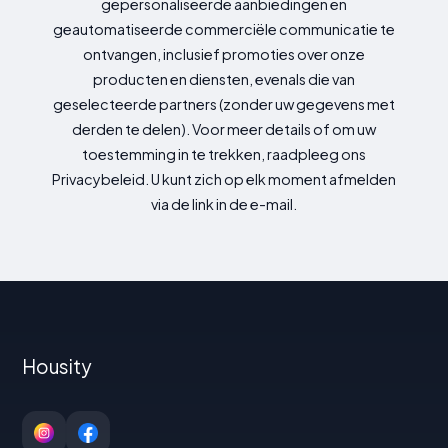
gepersonaliseerde aanbiedingen en
geautomatiseerde commerciële communicatie te
ontvangen, inclusief promoties over onze
producten en diensten, evenals die van
geselecteerde partners (zonder uw gegevens met
derden te delen). Voor meer details of om uw
toestemming in te trekken, raadpleeg ons
Privacybeleid. U kunt zich op elk moment afmelden
via de link in de e-mail.
Housity