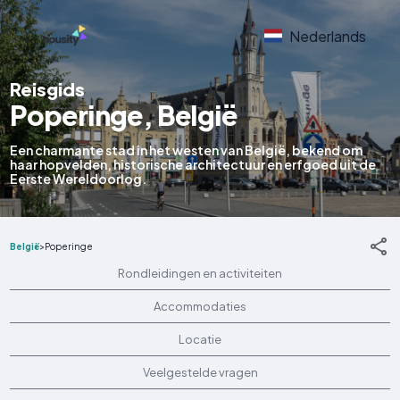
Nederlands
Reisgids
Poperinge, België
Een charmante stad in het westen van België, bekend om
haar hopvelden, historische architectuur en erfgoed uit de
Eerste Wereldoorlog.
België
>
Poperinge
Rondleidingen en activiteiten
Accommodaties
Locatie
Veelgestelde vragen