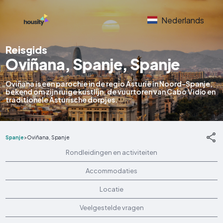
Nederlands
Reisgids
Oviñana, Spanje, Spanje
Oviñana is een parochie in de regio Asturië in Noord-Spanje,
bekend om zijn ruige kustlijn, de vuurtoren van Cabo Vidío en
traditionele Asturische dorpjes.
Spanje
>
Oviñana, Spanje
Rondleidingen en activiteiten
Accommodaties
Locatie
Veelgestelde vragen