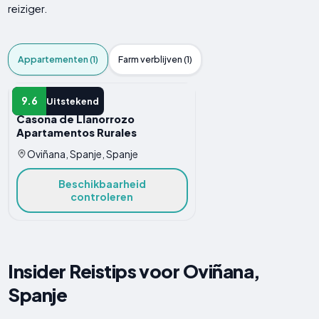
reiziger.
Appartementen (1)
Farm verblijven (1)
APPARTEMENT
9.6
Uitstekend
Casona de Llanorrozo
Apartamentos Rurales
Oviñana, Spanje, Spanje
Beschikbaarheid
controleren
Insider Reistips voor Oviñana,
Spanje