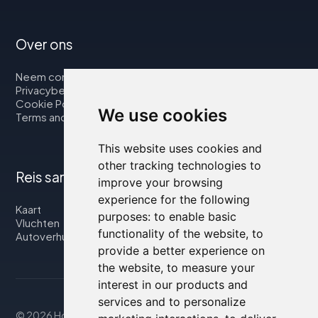
Over ons
Neem contact op met
Privacybeleid
Cookie Policy
We use cookies
Terms and Conditions
This website uses cookies and
other tracking technologies to
Reis samen met ons
improve your browsing
experience for the following
Kaart
purposes:
to enable basic
Vluchten
functionality of the website
,
to
Autoverhuur
provide a better experience on
the website
,
to measure your
interest in our products and
services and to personalize
© 2026 Housity.net