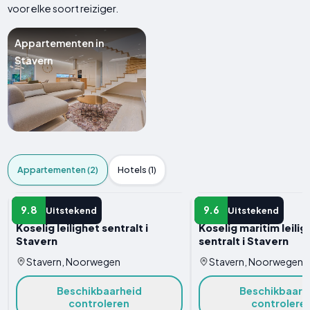
voor elke soort reiziger.
Appartementen in
Stavern
Appartementen (2)
Hotels (1)
APPARTEMENT
APPARTEMENT
9.8
9.6
Uitstekend
Uitstekend
Koselig leilighet sentralt i
Koselig maritim leilig
Stavern
sentralt i Stavern
Stavern, Noorwegen
Stavern, Noorwegen
Beschikbaarheid
Beschikbaarh
controleren
controlere