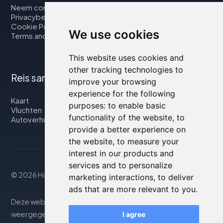
Neem contact op met
Privacybeleid
Cookie Policy
We use cookies
Terms and Conditions
This website uses cookies and
other tracking technologies to
Reis samen met ons
improve your browsing
experience for the following
Kaart
purposes:
to enable basic
Vluchten
functionality of the website
,
to
Autoverhuur
provide a better experience on
the website
,
to measure your
interest in our products and
services and to personalize
© 2026 Housity.net
marketing interactions
,
to deliver
ads that are more relevant to you
.
Deze website biedt informatie uitsluitend ter. De
weergegeven informatie kan onnauwkeurig of niet up-to-
I agree