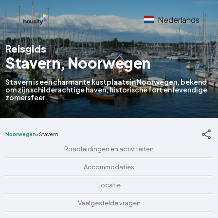
Nederlands
Reisgids
Stavern, Noorwegen
Stavern is een charmante kustplaats in Noorwegen, bekend
om zijn schilderachtige haven, historische fort en levendige
zomersfeer.
Noorwegen
>
Stavern
Rondleidingen en activiteiten
Accommodaties
Locatie
Veelgestelde vragen