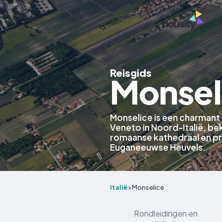
Reisgids
Monseli
Monselice is een charmant 
Veneto in Noord-Italië, b
romaanse kathedraal en pr
Euganeeuwse Heuvels.
Italië
>
Monselice
Rondleidingen en