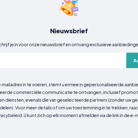
Nieuwsbrief
hrijf je in voor onze nieuwsbrief en ontvang exclusieve aanbieding
A
-mailadres in te voeren, stemt u ermee in gepersonaliseerde aanbi
erde commerciële communicatie te ontvangen, inclusief promot
n diensten, evenals die van geselecteerde partners (zonder uw 
delen). Voor meer details of om uw toestemming in te trekken, ra
vacybeleid. U kunt zich op elk moment afmelden via de link in de e-m