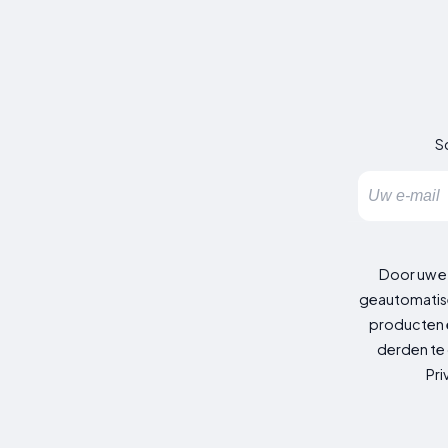
Sc
Door uw e
geautomatise
producten e
derden te 
Pri