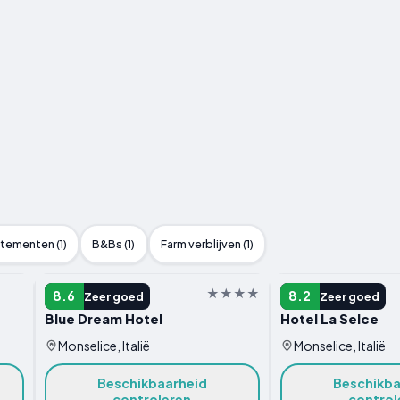
ementen (1)
B&Bs (1)
Farm verblijven (1)
HOTEL
HOTEL
8.6
8.2
Zeer goed
Zeer goed
Blue Dream Hotel
Hotel La Selce
Monselice, Italië
Monselice, Italië
Beschikbaarheid
Beschikba
controleren
control