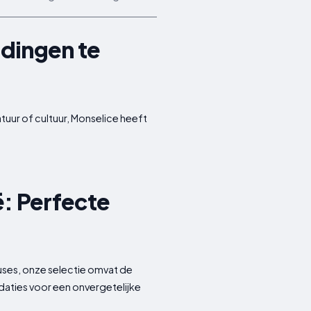
 dingen te
atuur of cultuur, Monselice heeft
ë: Perfecte
ouses, onze selectie omvat de
daties voor een onvergetelijke