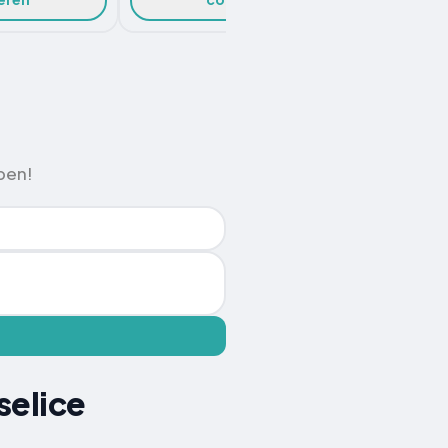
pen!
selice