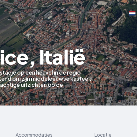
ce, Italië
stadje op een heuvel in de regio
ekend om zijn middeleeuwse kasteel,
achtige uitzichten op de
Accommodaties
Locatie