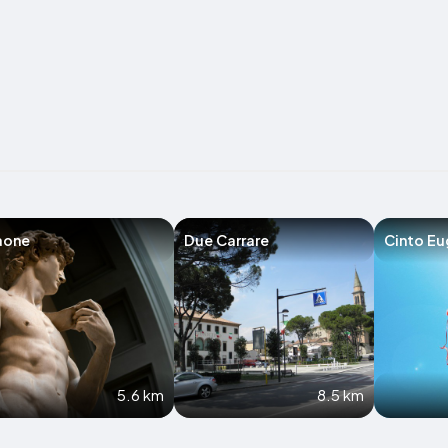
aone
Due Carrare
Cinto E
5.6 km
8.5 km