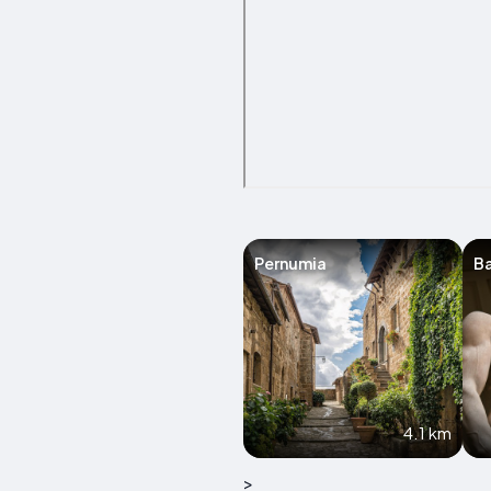
Pernumia
B
4.1 km
>