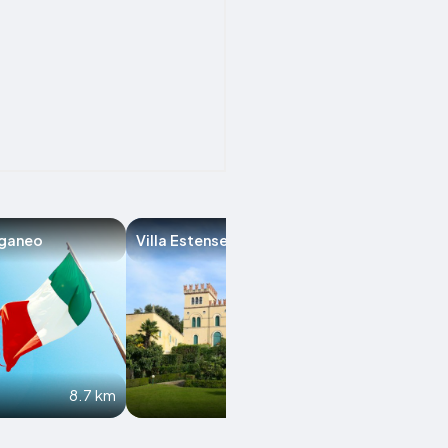
uganeo
Villa Estense
Carceri
8.7 km
9.4 km