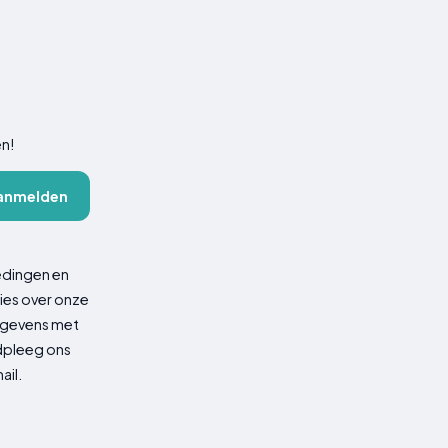
en!
anmelden
edingen en
ies over onze
gegevens met
adpleeg ons
ail.