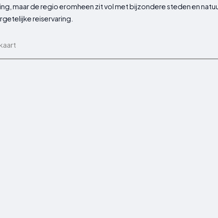
ing, maar de regio eromheen zit vol met bijzondere steden en na
getelijke reiservaring.
kaart