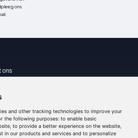
adpleeg ons
ail.
t ons
s
ies and other tracking technologies to improve your
r the following purposes:
to enable basic
bsite
,
to provide a better experience on the website
,
st in our products and services and to personalize