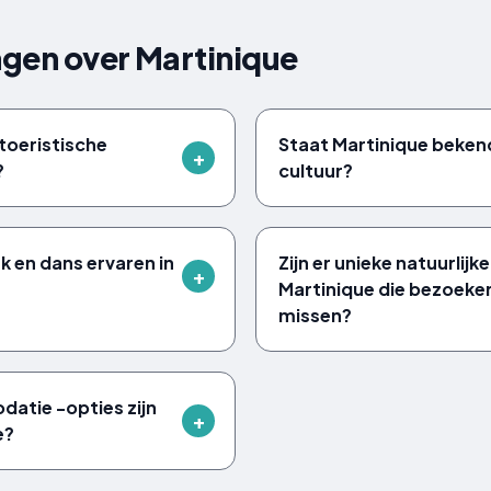
agen over Martinique
 toeristische
Staat Martinique bekend
?
cultuur?
k en dans ervaren in
Zijn er unieke natuurlij
Martinique die bezoeke
missen?
atie -opties zijn
e?