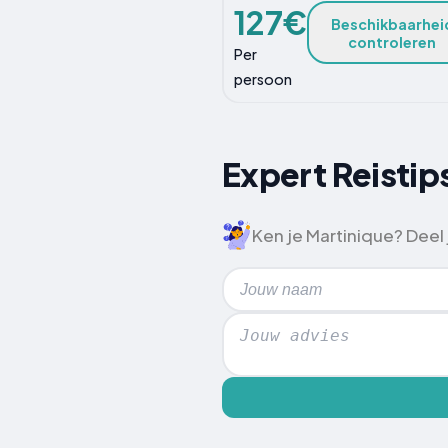
127€
Beschikbaarhei
controleren
Per
persoon
Expert Reistip
Ken je Martinique? Deel j