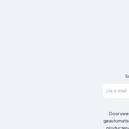
Sc
Door uw e
geautomatise
producten e