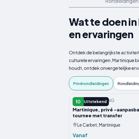
Rondleidingen 
Wat te doen in
en ervaringen
Ontdek de belangrijkste activite
culturele ervaringen, Martinique 
houdt, ontdek onvergetelijke erv
Privérondleidingen
Rondleidin
PRIVéRONDLEIDING
10
Uitstekend
Martinique, privé -aanpasb
tournee met transfer
Le Carbet, Martinique
Vanaf