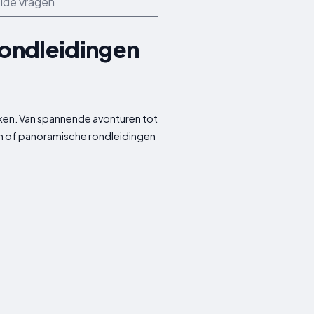
lde vragen
rondleidingen
kken. Van spannende avonturen tot
rten of panoramische rondleidingen