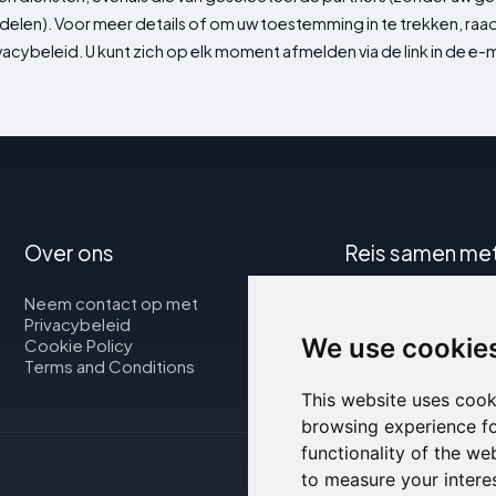
delen). Voor meer details of om uw toestemming in te trekken, ra
vacybeleid. U kunt zich op elk moment afmelden via de link in de e-m
Over ons
Reis samen me
Neem contact op met
Kaart
Privacybeleid
Vluchten
We use cookie
Cookie Policy
Autoverhuur
Terms and Conditions
This website uses cook
browsing experience fo
functionality of the we
to measure your intere