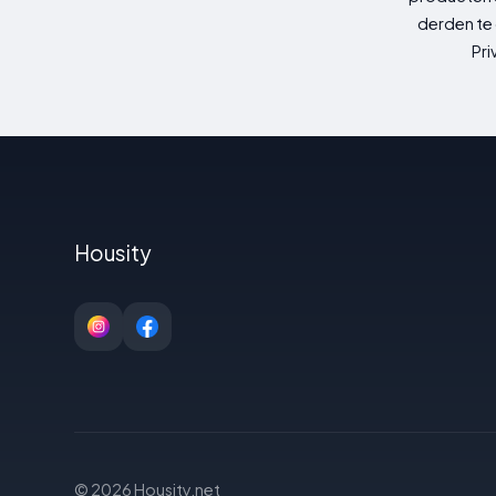
derden te 
Pri
Housity
© 2026 Housity.net