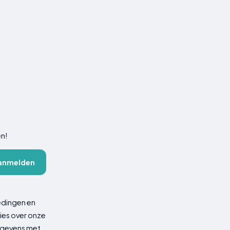
en!
anmelden
edingen en
ies over onze
gegevens met