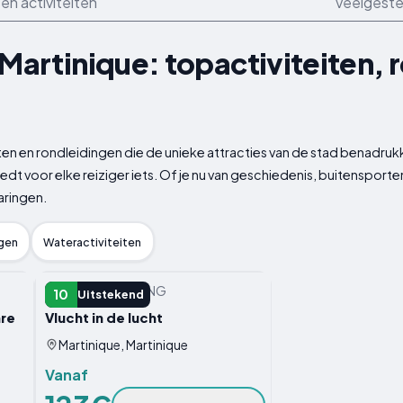
en activiteiten
Veelgeste
 Martinique: topactiviteiten, 
iten en rondleidingen die de unieke attracties van de stad benadru
biedt voor elke reiziger iets. Of je nu van geschiedenis, buitenspo
aringen.
gen
Wateractiviteiten
PRIVéRONDLEIDING
10
Uitstekend
are
Vlucht in de lucht
Martinique, Martinique
Vanaf