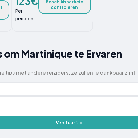
123€
Beschikbaarheid
controleren
d
Per
persoon
s om Martinique te Ervaren
e tips met andere reizigers, ze zullen je dankbaar zijn!
Verstuur tip