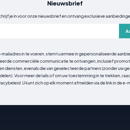
Nieuwsbrief
hrijf je in voor onze nieuwsbrief en ontvang exclusieve aanbieding
A
-mailadres in te voeren, stemt u ermee in gepersonaliseerde aanbi
erde commerciële communicatie te ontvangen, inclusief promot
n diensten, evenals die van geselecteerde partners (zonder uw 
delen). Voor meer details of om uw toestemming in te trekken, ra
vacybeleid. U kunt zich op elk moment afmelden via de link in de e-m