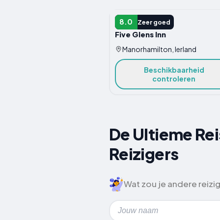
INN
8.0
Zeer goed
Five Glens Inn
Manorhamilton, Ierland
Beschikbaarheid
controleren
De Ultieme Rei
Reizigers
Wat zou je andere reiz