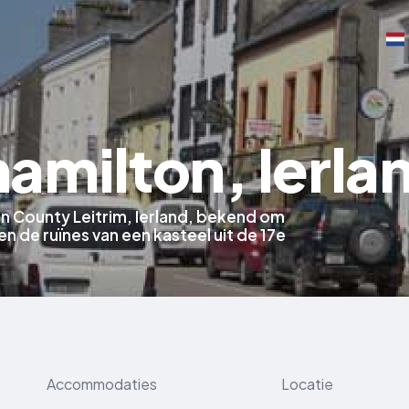
amilton, Ierla
in County Leitrim, Ierland, bekend om
en de ruïnes van een kasteel uit de 17e
Accommodaties
Locatie