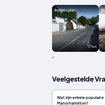
Ballintogher
B
17 km
>
Veelgestelde Vr
Wat zijn enkele populair
Manorhamilton?