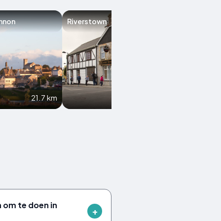
nnon
Riverstown
Collooney
21.7 km
24.1 km
n om te doen in