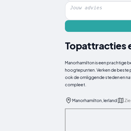
Topattracties 
Manorhamilton is een prachtige b
hoogtepunten. Verken de beste ple
ook de omliggende steden en nat
compleet.
Manorhamilton, Ierland
Zie