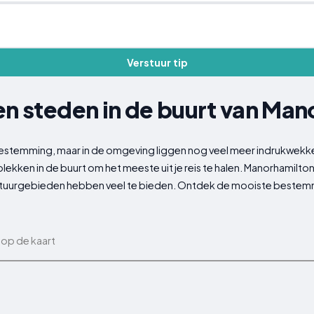
Verstuur tip
en steden in de buurt van Ma
estemming, maar in de omgeving liggen nog veel meer indrukwekke
kken in de buurt om het meeste uit je reis te halen. Manorhamilto
uurgebieden hebben veel te bieden. Ontdek de mooiste bestemmin
 op de kaart