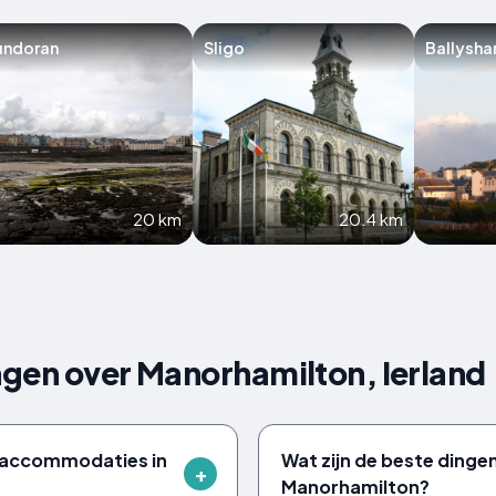
undoran
Sligo
Ballysha
20 km
20.4 km
agen over Manorhamilton, Ierland
e accommodaties in
Wat zijn de beste dinge
Manorhamilton?