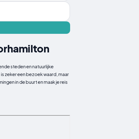
norhamilton
nde steden en natuurlijke
n is zeker een bezoek waard, maar
gen in de buurt en maak je reis