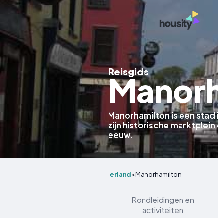
Reisgids
Manorh
Manorhamilton is een stad 
zijn historische marktplein 
eeuw.
Ierland
>
Manorhamilton
Rondleidingen en
activiteiten