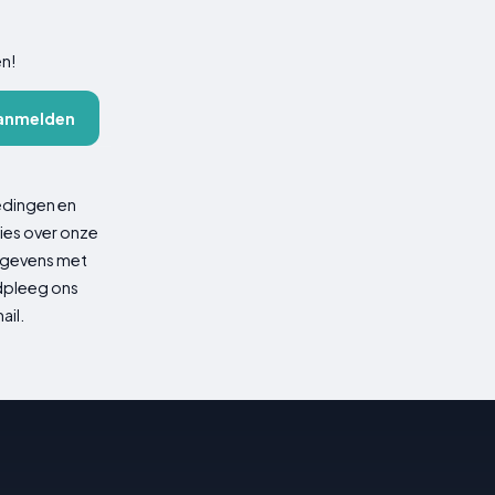
en!
anmelden
edingen en
ies over onze
gegevens met
adpleeg ons
ail.