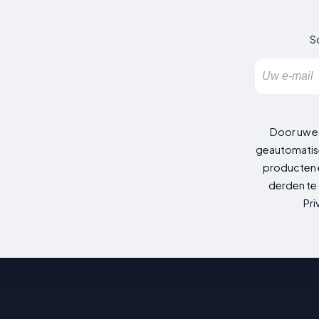
Sc
Door uw e
geautomatise
producten e
derden te 
Pri