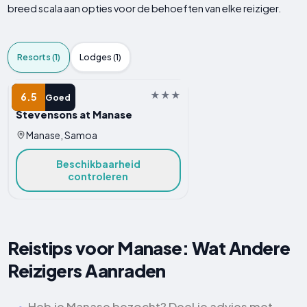
breed scala aan opties voor de behoeften van elke reiziger.
Resorts (1)
Lodges (1)
RESORT
6.5
Goed
Stevensons at Manase
Manase, Samoa
Beschikbaarheid
controleren
Reistips voor Manase: Wat Andere
Reizigers Aanraden
Heb je Manase bezocht? Deel je advies met