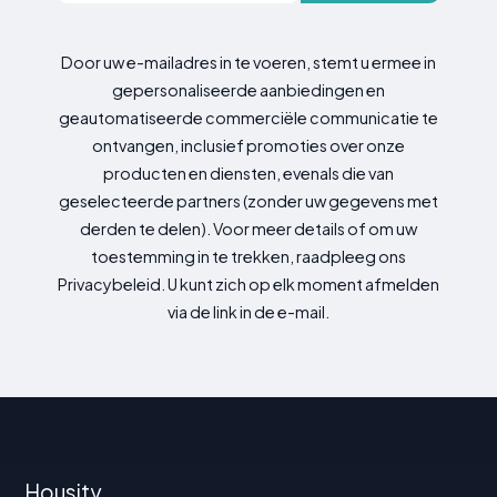
Door uw e-mailadres in te voeren, stemt u ermee in
gepersonaliseerde aanbiedingen en
geautomatiseerde commerciële communicatie te
ontvangen, inclusief promoties over onze
producten en diensten, evenals die van
geselecteerde partners (zonder uw gegevens met
derden te delen). Voor meer details of om uw
toestemming in te trekken, raadpleeg ons
Privacybeleid. U kunt zich op elk moment afmelden
via de link in de e-mail.
Housity