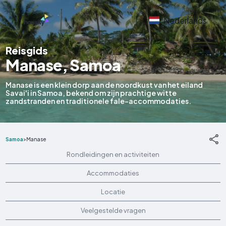
Nederlands
Reisgids
Manase, Samoa
Manase is een klein dorp aan de noordkust van het eiland
Savai'i in Samoa, bekend om zijn prachtige witte
zandstranden en traditionele fale-accommodaties.
Samoa
>
Manase
Rondleidingen en activiteiten
Accommodaties
Locatie
Veelgestelde vragen