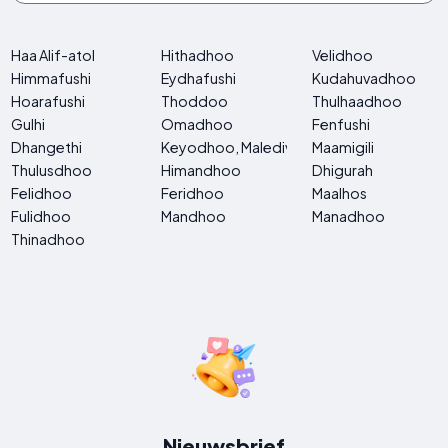
Haa Alif-atol
Hithadhoo
Velidhoo
Himmafushi
Eydhafushi
Kudahuvadhoo
Hoarafushi
Thoddoo
Thulhaadhoo
Gulhi
Omadhoo
Fenfushi
Dhangethi
Keyodhoo, Malediven
Maamigili
Thulusdhoo
Himandhoo
Dhigurah
Felidhoo
Feridhoo
Maalhos
Fulidhoo
Mandhoo
Manadhoo
Thinadhoo
Nieuwsbrief