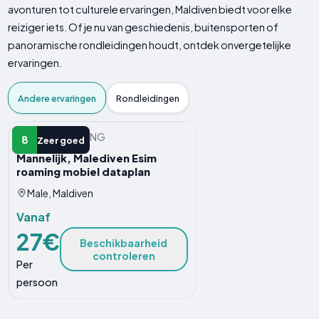
avonturen tot culturele ervaringen, Maldiven biedt voor elke
reiziger iets. Of je nu van geschiedenis, buitensporten of
panoramische rondleidingen houdt, ontdek onvergetelijke
ervaringen.
Andere ervaringen
Rondleidingen
ANDERE ERVARING
8
Zeer goed
Mannelijk, Malediven Esim
roaming mobiel dataplan
Male, Maldiven
Vanaf
27€
Beschikbaarheid
controleren
Per
persoon