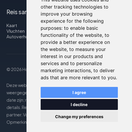
other tracking technologies to
Reis samen met ons
improve your browsing
experience for the following
Kaart
purposes:
to enable basic
Vluchten
functionality of the website
,
to
Autoverhuur
provide a better experience on
the website
,
to measure your
interest in our products and
services and to personalize
© 2026 Housity.net
marketing interactions
,
to deliver
ads that are more relevant to you
.
Deze website biedt informatie uitsluitend ter. De
weergegeven informatie kan onnauwkeurig of niet up-to-
I agree
date zijn; raadpleeg de officiële website voor nauwkeurige
I decline
details. Reserveringen worden afgehandeld door onze
partner. Voor meer details, zie de sectie Juridische
Change my preferences
Opmerkingen