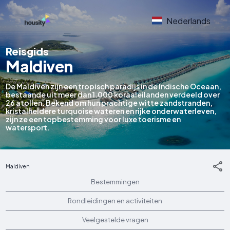
Nederlands
Reisgids
Maldiven
De Maldiven zijn een tropisch paradijs in de Indische Oceaan,
bestaande uit meer dan 1.000 koraaleilanden verdeeld over
26 atollen. Bekend om hun prachtige witte zandstranden,
kristalheldere turquoise wateren en rijke onderwaterleven,
zijn ze een topbestemming voor luxe toerisme en
watersport.
Maldiven
Bestemmingen
Rondleidingen en activiteiten
Veelgestelde vragen