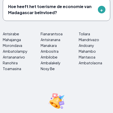
Hoe heeft het toerisme de economie van
Madagascar beïnvloed?
Antsirabe
Fianarantsoa
Toliara
Mahajanga
Antsiranana
Miandrivazo
Morondava
Manakara
Andoany
Ambatolampy
Ambositra
Mahambo
Antananarivo
Ambilobe
Mantasoa
Ranohira
Ambalakely
Ambatolaona
Toamasina
Nosy Be