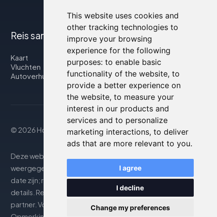
This website uses cookies and
other tracking technologies to
Reis samen met ons
improve your browsing
experience for the following
Kaart
purposes:
to enable basic
Vluchten
functionality of the website
,
to
Autoverhuur
provide a better experience on
the website
,
to measure your
interest in our products and
services and to personalize
© 2026 Housity.net
marketing interactions
,
to deliver
ads that are more relevant to you
.
Deze website biedt informatie uitsluitend ter. De
weergegeven informatie kan onnauwkeurig of niet up-to-
I agree
date zijn; raadpleeg de officiële website voor nauwkeurige
I decline
details. Reserveringen worden afgehandeld door onze
partner. Voor meer details, zie de sectie Juridische
Change my preferences
Opmerkingen