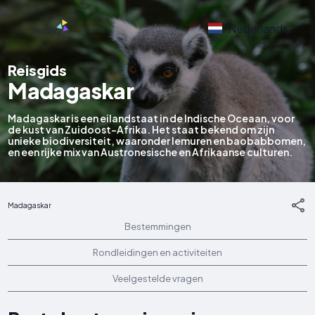
Nederlands
Reisgids
Madagaskar
Madagaskar is een eilandstaat in de Indische Oceaan, voor
de kust van Zuidoost-Afrika. Het staat bekend om zijn
unieke biodiversiteit, waaronder lemuren en baobabbomen,
en een rijke mix van Austronesische en Afrikaanse culturen.
Madagaskar
Bestemmingen
Rondleidingen en activiteiten
Veelgestelde vragen