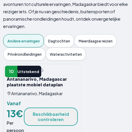
avonturen tot culturele ervaringen, Madagaskar biedt voor elke
reiziger iets. Of je nu van geschiedenis, buitensporten of
panoramische rondleidingen houdt, ontdek onvergetelijke
ervaringen.
Andere ervaringen
Dagtochten
Meerdaagse reizen
Privérondleidingen
Wateractiviteiten
ANDERE ERVARING
10
Uitstekend
Antananarivo, Madagascar
plaatste mobiel dataplan
Antananarivo, Madagaskar
Vanaf
13€
Beschikbaarheid
controleren
Per
persoon