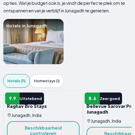
opties. Wat je budget ook is, je vindt de perfecte plek om te
ontspannen en van je verblijf in Junagadh te genieten.
Hotels in Junagadh
Hotels (11)
Homestays (1)
HOTEL
HOTEL
9.9
8.6
Uitstekend
Zeer goed
Raghav Bro Stays
Bellevue Sarovar Pr
Junagadh
Junagadh, India
Junagadh, India
Beschikbaarheid
controleren
Beschikbaarh