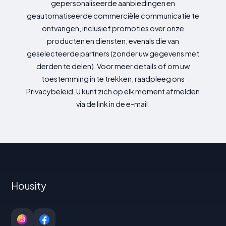
gepersonaliseerde aanbiedingen en
geautomatiseerde commerciële communicatie te
ontvangen, inclusief promoties over onze
producten en diensten, evenals die van
geselecteerde partners (zonder uw gegevens met
derden te delen). Voor meer details of om uw
toestemming in te trekken, raadpleeg ons
Privacybeleid. U kunt zich op elk moment afmelden
via de link in de e-mail.
Housity