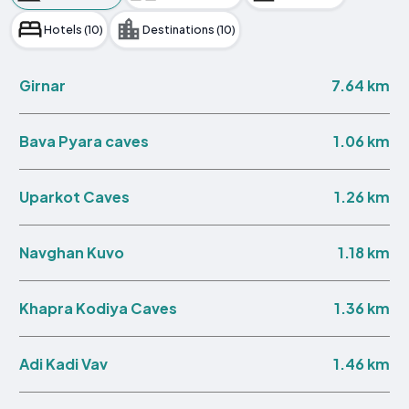
Hotels (10)
Destinations (10)
7.64 km
Girnar
1.06 km
Bava Pyara caves
1.26 km
Uparkot Caves
1.18 km
Navghan Kuvo
1.36 km
Khapra Kodiya Caves
1.46 km
Adi Kadi Vav