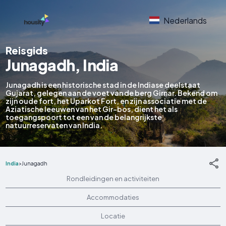
Nederlands
Reisgids
Junagadh, India
Junagadh is een historische stad in de Indiase deelstaat
Gujarat, gelegen aan de voet van de berg Girnar. Bekend om
zijn oude fort, het Uparkot Fort, en zijn associatie met de
Aziatische leeuwen van het Gir-bos, dient het als
toegangspoort tot een van de belangrijkste
natuurreservaten van India.
India
>
Junagadh
Rondleidingen en activiteiten
Accommodaties
Locatie