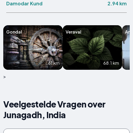
2.94 km
Damodar Kund
Gondal
Veraval
Amr
61 km
68.1 km
>
Veelgestelde Vragen over
Junagadh, India