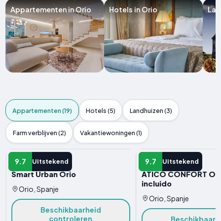
Appartementen in Orio
Hotels in Orio
Lan
Appartementen (19)
Hotels (5)
Landhuizen (3)
Farm verblijven (2)
Vakantiewoningen (1)
APPARTEMENT
APPARTEMENT
9.7
9.7
Uitstekend
Uitstekend
Smart Urban Orio
ÁTICO CONFORT ORI
incluido
Orio, Spanje
Orio, Spanje
Beschikbaarheid
controleren
Beschikbaarh