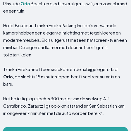
Playa de
Orio
Beach en biedt overal gratis wifi, een zonnebrand
en een tuin.
Hotel Boutique Txanka Erreka Parking Inclido's verwarmde
kamers hebben een elegante inrichting met tegelvloeren en
moderne meubels. Elk is uitgerust met een flatscreen-tv en een
minibar. De eigen badkamer met douche heeft gratis
toiletartikelen.
Txanka Erreka heeft een snackbar en de nabijgelegen stad
Orio
, op slechts 15 minuten lopen, heeft veel restaurants en
bars.
Het hotel ligt op slechts 300 meter van de snelweg A-1
Cantábrico. Zarautz ligt op 6 km afstand en San Sebastian kan
in ongeveer 7 minuten met de auto worden bereikt.