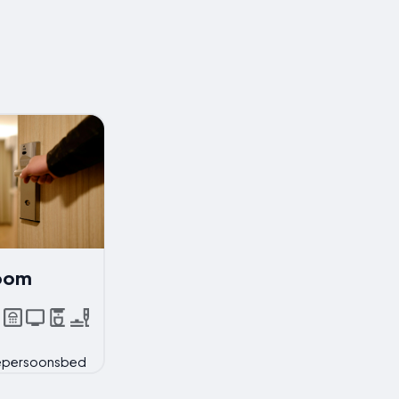
Room
eepersoonsbed