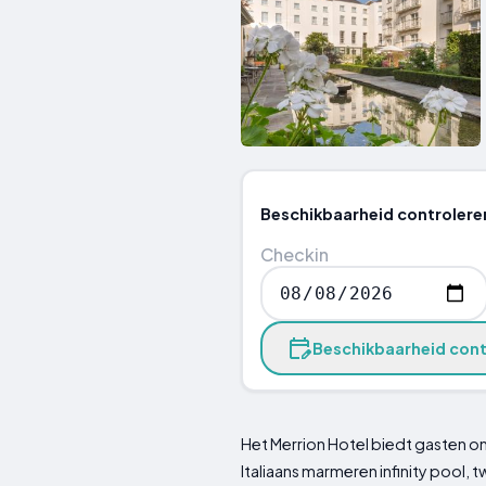
Beschikbaarheid controlere
Checkin
Beschikbaarheid cont
Het Merrion Hotel biedt gasten on
Italiaans marmeren infinity pool,