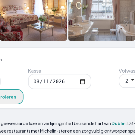
n
Kassa
Volwa
roleren
geëvenaarde luxe en verfijning in het bruisende hart van
Dublin
. Di
 twee restaurants met Michelin-ster en een zorgvuldig ontworpen sp