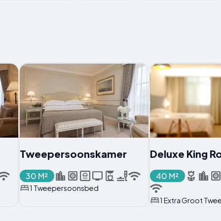
Tweepersoonskamer
Deluxe King 
30 M²
40 M²
1 Tweepersoonsbed
1 Extra Groot Tw