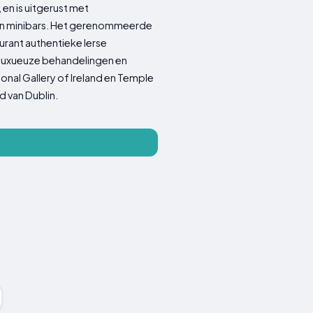
 en is uitgerust met
en en minibars. Het gerenommeerde
urant authentieke Ierse
s luxueuze behandelingen en
ional Gallery of Ireland en Temple
d van Dublin.