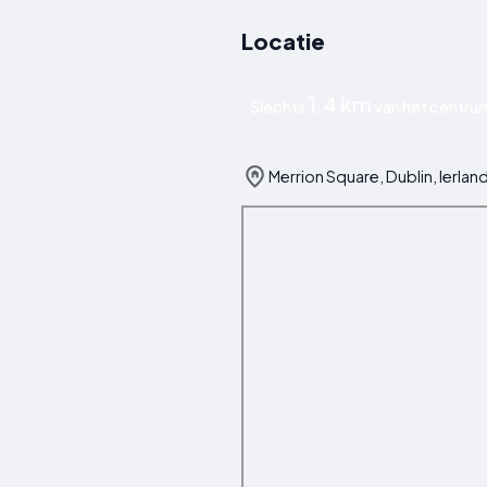
Locatie
1.4 km
Slechts
van het centrum
Merrion Square, Dublin, Ierlan