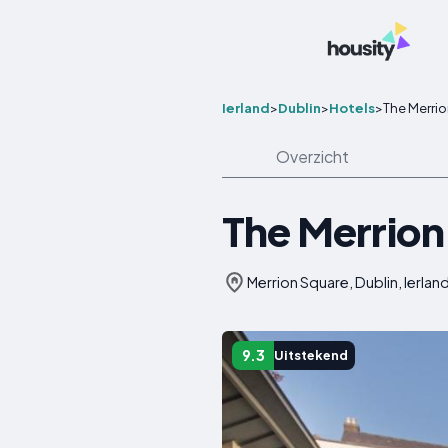
Ierland
>
Dublin
>
Hotels
>
The Merrio
Overzicht
The Merrion
Merrion Square, Dublin, Ierlan
9.3
Uitstekend