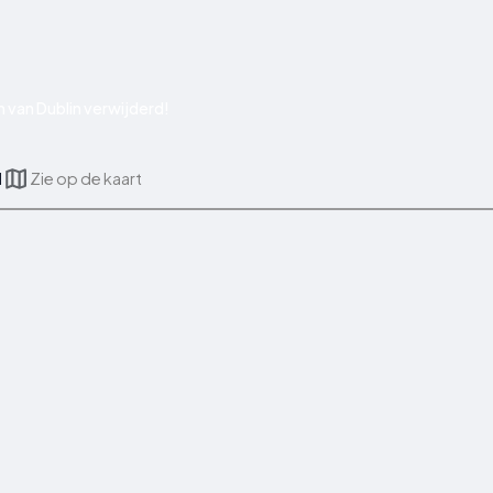
 van Dublin verwijderd!
d
Zie op de kaart