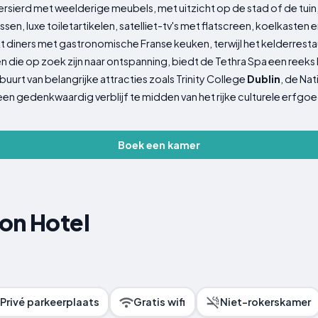
versierd met weelderige meubels, met uitzicht op de stad of de tuin,
sen, luxe toiletartikelen, satelliet-tv's met flatscreen, koelkast
kt diners met gastronomische Franse keuken, terwijl het kelderresta
 die op zoek zijn naar ontspanning, biedt de Tethra Spa een reek
buurt van belangrijke attracties zoals Trinity College
Dublin
, de Nat
een gedenkwaardig verblijf te midden van het rijke culturele erfgoe
Boek een kamer
on Hotel
Privé parkeerplaats
Gratis wifi
Niet-rokerskamer