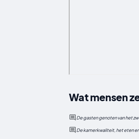
Wat mensen ze
De gasten genoten van het zwe
De kamerkwaliteit, het eten e