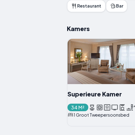
Restaurant
Bar
Kamers
Superieure Kamer
34 M²
1 Groot Tweepersoonsbed