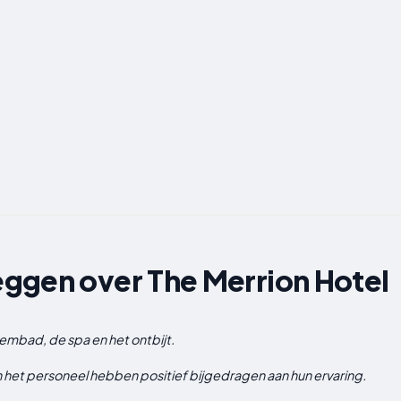
ggen over The Merrion Hotel
mbad, de spa en het ontbijt.
n het personeel hebben positief bijgedragen aan hun ervaring.