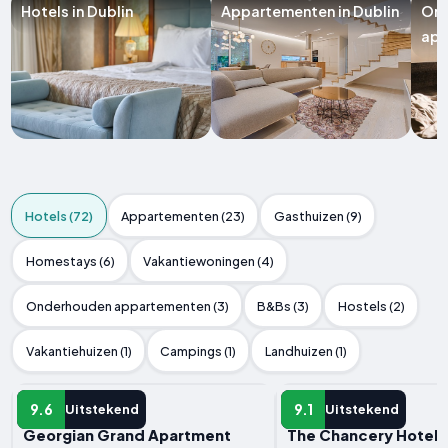
Hotels in Dublin
Appartementen in Dublin
On
app
Hotels (72)
Appartementen (23)
Gasthuizen (9)
Homestays (6)
Vakantiewoningen (4)
Onderhouden appartementen (3)
B&Bs (3)
Hostels (2)
Vakantiehuizen (1)
Campings (1)
Landhuizen (1)
HOTEL
HOTEL
9.6
9.1
Uitstekend
Uitstekend
Georgian Grand Apartment
The Chancery Hotel