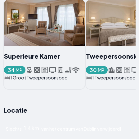
Superieure Kamer
Tweepersoonsk
34 M²
30 M²
1 Groot Tweepersoonsbed
1 Tweepersoonsbed
Locatie
1.4 km
Slechts
van het centrum van Dublin verwijderd!