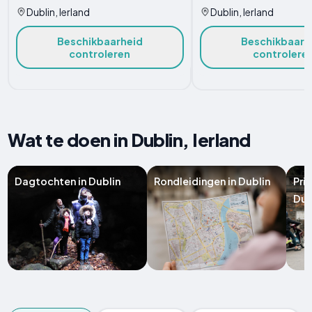
Dublin, Ierland
Dublin, Ierland
Beschikbaarheid
Beschikbaarh
controleren
controlere
Wat te doen in Dublin, Ierland
Dagtochten in Dublin
Rondleidingen in Dublin
Pri
Dub