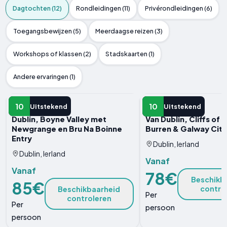
Dagtochten (12)
Rondleidingen (11)
Privérondleidingen (6)
Toegangsbewijzen (5)
Meerdaagse reizen (3)
Workshops of klassen (2)
Stadskaarten (1)
Andere ervaringen (1)
DAGTOCHT
DAGTOCHT
10
10
Uitstekend
Uitstekend
Dublin, Boyne Valley met
Van Dublin, Cliffs of 
Newgrange en Bru Na Boinne
Burren & Galway City
Entry
Dublin, Ierland
Dublin, Ierland
Vanaf
Vanaf
78€
Beschikb
85€
contro
Beschikbaarheid
Per
controleren
Per
persoon
persoon