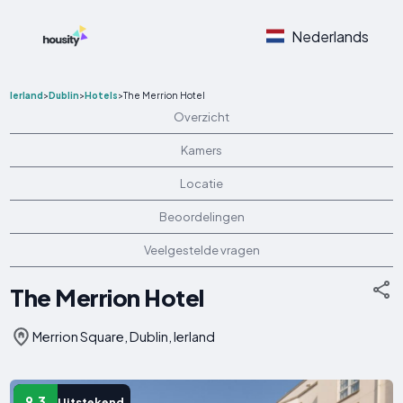
Nederlands
Ierland
>
Dublin
>
Hotels
>
The Merrion Hotel
Overzicht
Kamers
Locatie
Beoordelingen
Veelgestelde vragen
The Merrion Hotel
Merrion Square, Dublin, Ierland
9.3
Uitstekend