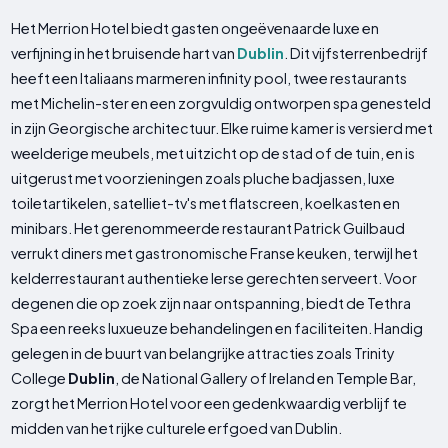
Het Merrion Hotel biedt gasten ongeëvenaarde luxe en
verfijning in het bruisende hart van
Dublin
. Dit vijfsterrenbedrijf
heeft een Italiaans marmeren infinity pool, twee restaurants
met Michelin-ster en een zorgvuldig ontworpen spa genesteld
in zijn Georgische architectuur. Elke ruime kamer is versierd met
weelderige meubels, met uitzicht op de stad of de tuin, en is
uitgerust met voorzieningen zoals pluche badjassen, luxe
toiletartikelen, satelliet-tv's met flatscreen, koelkasten en
minibars. Het gerenommeerde restaurant Patrick Guilbaud
verrukt diners met gastronomische Franse keuken, terwijl het
kelderrestaurant authentieke Ierse gerechten serveert. Voor
degenen die op zoek zijn naar ontspanning, biedt de Tethra
Spa een reeks luxueuze behandelingen en faciliteiten. Handig
gelegen in de buurt van belangrijke attracties zoals Trinity
College
Dublin
, de National Gallery of Ireland en Temple Bar,
zorgt het Merrion Hotel voor een gedenkwaardig verblijf te
midden van het rijke culturele erfgoed van Dublin.