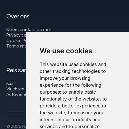
Over ons
Neem contact op met
Privacybeleid
Cookie Policy
Terms and Conditions
We use cookies
This website uses cookies and
Reis samen met ons
other tracking technologies to
improve your browsing
Kaart
experience for the following
Vluchten
purposes:
to enable basic
Autoverhuur
functionality of the website
,
to
provide a better experience on
the website
,
to measure your
interest in our products and
services and to personalize
© 2026 Housity.net