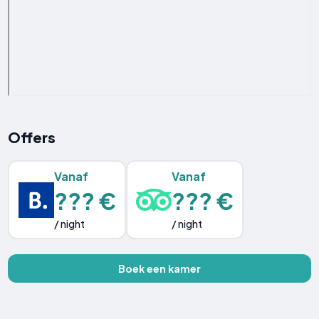
Offers
Vanaf
Vanaf
??? €
??? €
/ night
/ night
Boek een kamer