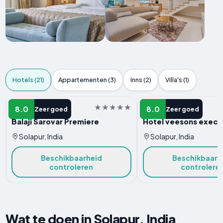
Hotels (21)
Appartementen (3)
Inns (2)
Villa's (1)
HOTEL
HOTEL
8.0
8.0
Zeer goed
Zeer goed
Balaji Sarovar Premiere
Hotel veesons execu
Solapur, India
Solapur, India
Beschikbaarheid
Beschikbaarh
controleren
controlere
Wat te doen in Solapur, India