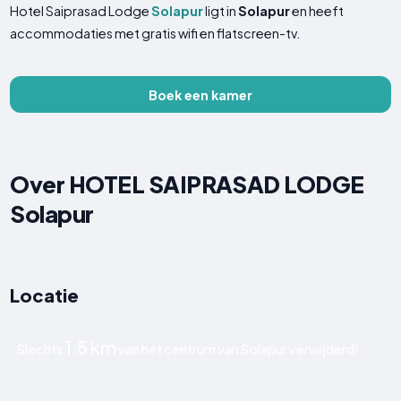
Hotel Saiprasad Lodge
Solapur
ligt in
Solapur
en heeft
accommodaties met gratis wifi en flatscreen-tv.
Boek een kamer
Over HOTEL SAIPRASAD LODGE
Solapur
Locatie
1.5 km
Slechts
van het centrum van Solapur verwijderd!