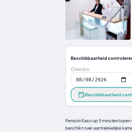
Beschikbaarheid controlere
Checkin
Beschikbaarheid cont
Pensión Easo op 5 minuten lopen v
beschikt over aantrekkelijke kame