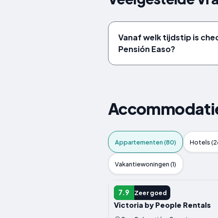
Vanaf welk tijdstip is che
Pensión Easo?
Accommodaties
Appartementen (80)
Hotels (2
Vakantiewoningen (1)
APPARTEMENT
7.9
Zeer goed
Victoria by People Rentals