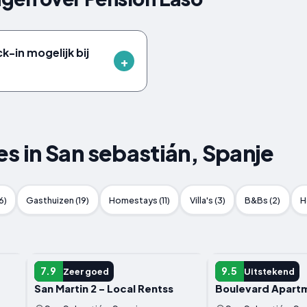
ck-in mogelijk bij
 in San sebastián, Spanje
6)
Gasthuizen (19)
Homestays (11)
Villa's (3)
B&Bs (2)
H
APPARTEMENT
APPARTEMENT
7.9
9.5
Zeer goed
Uitstekend
San Martin 2 - Local Rentss
Boulevard Apart