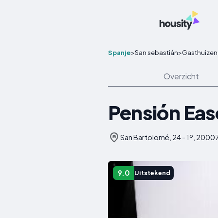
Spanje
>
San sebastián
>
Gasthuizen
Overzicht
Pensión Eas
San Bartolomé, 24 - 1º, 20007
9.0
Uitstekend