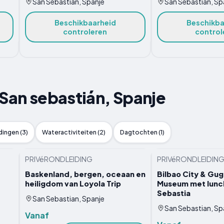
San Sebastián, Spanje
San Sebastián, Sp
Beschikbaarheid
Beschikba
controleren
control
 San sebastián, Spanje
ingen (3)
Wateractiviteiten (2)
Dagtochten (1)
PRIVéRONDLEIDING
PRIVéRONDLEIDIN
Baskenland, bergen, oceaan en
Bilbao City & Gu
heiligdom van Loyola Trip
Museum met lunch
Sebastia
San Sebastian, Spanje
San Sebastian, Sp
Vanaf