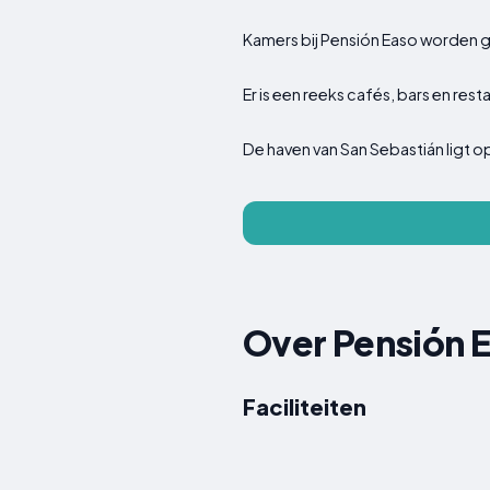
Kamers bij Pensión Easo worden g
Er is een reeks cafés, bars en res
De haven van San Sebastián ligt o
Over Pensión 
Faciliteiten