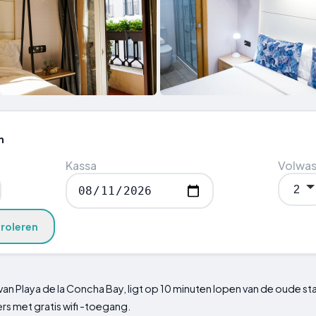
n
Kassa
Volwa
roleren
an Playa de la Concha Bay, ligt op 10 minuten lopen van de oude st
rs met gratis wifi -toegang.