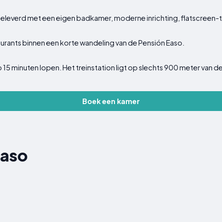
eleverd met een eigen badkamer, moderne inrichting, flatscreen-tv
taurants binnen een korte wandeling van de Pensión Easo.
p 15 minuten lopen. Het treinstation ligt op slechts 900 meter van 
Boek een kamer
Easo