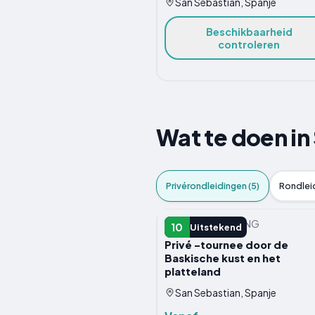
San Sebastián, Spanje
Beschikbaarheid
controleren
Wat te doen in
Privérondleidingen (5)
Rondleid
PRIVéRONDLEIDING
10
Uitstekend
Privé -tournee door de
Baskische kust en het
platteland
San Sebastian, Spanje