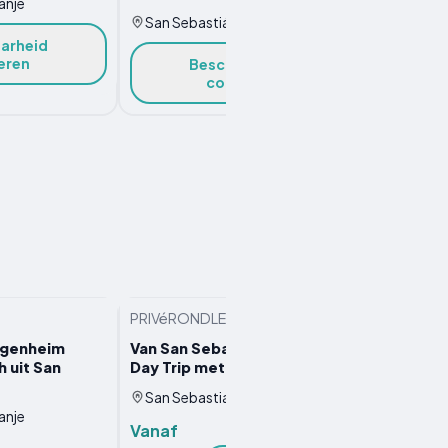
anje
San S
San Sebastián, Spanje
arheid
eren
Beschikbaarheid
controleren
G
PRIVéRONDLEIDING
PRIVéR
ggenheim
Van San Sebastian, Rioja Private
Rioja W
 uit San
Day Trip met wijnproeverij
privét
Sebast
San Sebastian, Spanje
anje
San S
Vanaf